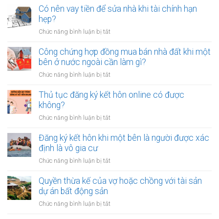
trẻ
Có nên vay tiền để sửa nhà khi tài chính hạn
nên
hẹp?
dành
ở
Chức năng bình luận bị tắt
bao
Có
nhiêu
nên
Công chứng hợp đồng mua bán nhà đất khi một
tiền
vay
bên ở nước ngoài cần làm gì?
cho
tiền
quỹ
ở
Chức năng bình luận bị tắt
để
dự
Công
sửa
phòng?
chứng
Thủ tục đăng ký kết hôn online có được
nhà
hợp
không?
khi
đồng
tài
ở
Chức năng bình luận bị tắt
mua
chính
Thủ
bán
hạn
tục
Đăng ký kết hôn khi một bên là người được xác
nhà
hẹp?
đăng
định là vô gia cư
đất
ký
khi
ở
Chức năng bình luận bị tắt
kết
một
Đăng
hôn
bên
ký
Quyền thừa kế của vợ hoặc chồng với tài sản
online
ở
kết
dự án bất động sản
có
nước
hôn
được
ở
Chức năng bình luận bị tắt
ngoài
khi
không?
Quyền
cần
một