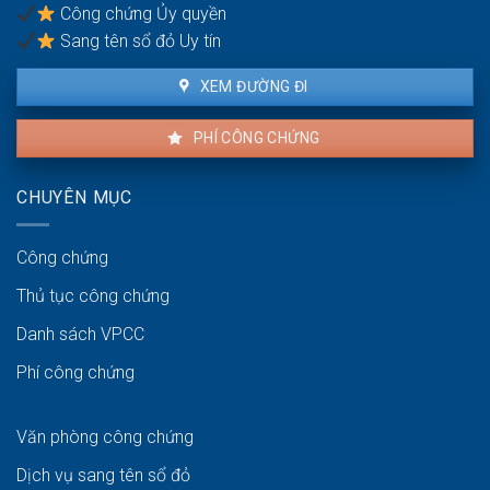
Công chứng Ủy quyền
ven
biển
Sang tên sổ đỏ Uy tín
XEM ĐƯỜNG ĐI
PHÍ CÔNG CHỨNG
CHUYÊN MỤC
Công chứng
Thủ tục công chứng
Danh sách VPCC
Phí công chứng
Văn phòng công chứng
Dịch vụ sang tên sổ đỏ