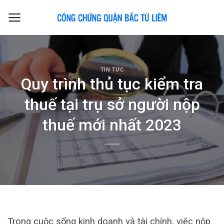
Skip
to
content
TIN TỨC
Quy trình thủ tục kiểm tra
thuế tại trụ sở người nộp
thuế mới nhất 2023
Trong cuộc sống kinh doanh và tài chính, việc nộp