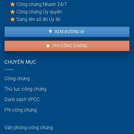
khu
Công chứng Nhanh 24/7
vực
Công chứng Ủy quyền
ven
biển
Sang tên sổ đỏ Uy tín
XEM ĐƯỜNG ĐI
PHÍ CÔNG CHỨNG
CHUYÊN MỤC
Công chứng
Thủ tục công chứng
Danh sách VPCC
Phí công chứng
Văn phòng công chứng