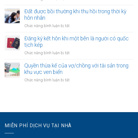
khi
không?
Quyền
cần
một
thừa
Đất được bồi thường khi thu hồi trong thời kỳ
làm
bên
kế
gì?
hôn nhân
là
của
người
ở
Chức năng bình luận bị tắt
vợ
được
Đất
hoặc
xác
được
Đăng ký kết hôn khi một bên là người có quốc
chồng
định
bồi
tịch kép
với
là
thường
tài
ở
Chức năng bình luận bị tắt
vô
khi
sản
Đăng
gia
thu
dự
ký
Quyền thừa kế của vợ/chồng với tài sản trong
cư
hồi
án
kết
khu vực ven biển
trong
bất
hôn
thời
ở
Chức năng bình luận bị tắt
động
khi
kỳ
Quyền
sản
một
hôn
thừa
bên
nhân
kế
là
của
người
vợ/chồng
có
với
quốc
tài
tịch
MIỄN PHÍ DỊCH VỤ TẠI NHÀ
sản
kép
trong