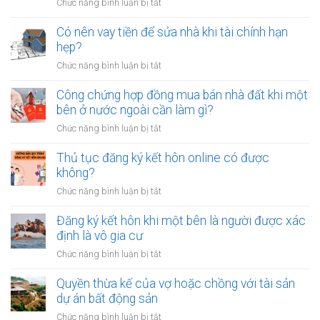
ở
Chức năng bình luận bị tắt
Người
trẻ
Có nên vay tiền để sửa nhà khi tài chính hạn
nên
hẹp?
dành
ở
Chức năng bình luận bị tắt
bao
Có
nhiêu
nên
Công chứng hợp đồng mua bán nhà đất khi một
tiền
vay
bên ở nước ngoài cần làm gì?
cho
tiền
quỹ
ở
Chức năng bình luận bị tắt
để
dự
Công
sửa
phòng?
chứng
Thủ tục đăng ký kết hôn online có được
nhà
hợp
không?
khi
đồng
tài
ở
Chức năng bình luận bị tắt
mua
chính
Thủ
bán
hạn
tục
Đăng ký kết hôn khi một bên là người được xác
nhà
hẹp?
đăng
định là vô gia cư
đất
ký
khi
ở
Chức năng bình luận bị tắt
kết
một
Đăng
hôn
bên
ký
Quyền thừa kế của vợ hoặc chồng với tài sản
online
ở
kết
dự án bất động sản
có
nước
hôn
được
ở
Chức năng bình luận bị tắt
ngoài