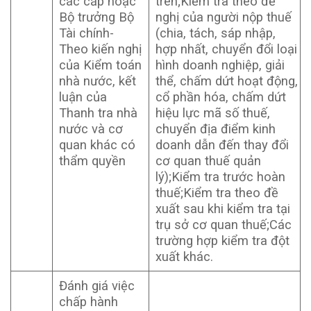
các cấp hoặc
trên;Kiểm tra theo đề
Bộ trưởng Bộ
nghị của người nộp thuế
Tài chính-
(chia, tách, sáp nhập,
Theo kiến nghị
hợp nhất, chuyển đổi loại
của Kiểm toán
hình doanh nghiệp, giải
nhà nước, kết
thể, chấm dứt hoạt động,
luận của
cổ phần hóa, chấm dứt
Thanh tra nhà
hiệu lực mã số thuế,
nước và cơ
chuyển địa điểm kinh
quan khác có
doanh dẫn đến thay đổi
thẩm quyền
cơ quan thuế quản
lý);Kiểm tra trước hoàn
thuế;Kiểm tra theo đề
xuất sau khi kiểm tra tại
trụ sở cơ quan thuế;Các
trường hợp kiểm tra đột
xuất khác.
Đánh giá việc
chấp hành