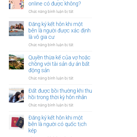
hợp
online có được không?
tài
đồng
chính
ở
Chức năng bình luận bị tắt
mua
hạn
Thủ
bán
hẹp?
tục
Đăng ký kết hôn khi một
nhà
đăng
bên là người được xác định
đất
ký
là vô gia cư
khi
kết
một
ở
Chức năng bình luận bị tắt
hôn
bên
Đăng
online
ở
ký
Quyền thừa kế của vợ hoặc
có
nước
kết
chồng với tài sản dự án bất
được
ngoài
hôn
động sản
không?
cần
khi
làm
ở
Chức năng bình luận bị tắt
một
gì?
Quyền
bên
thừa
Đất được bồi thường khi thu
là
kế
hồi trong thời kỳ hôn nhân
người
của
được
ở
Chức năng bình luận bị tắt
vợ
xác
Đất
hoặc
định
được
Đăng ký kết hôn khi một
chồng
là
bồi
bên là người có quốc tịch
với
vô
thường
kép
tài
gia
khi
sản