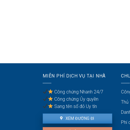
MIỄN PHÍ DỊCH VỤ TẠI NHÀ
CH
Công chứng Nhanh 24/7
Côn
Công chứng Ủy quyền
Thủ
Sang tên sổ đỏ Uy tín
Dan
XEM ĐƯỜNG ĐI
Phí 