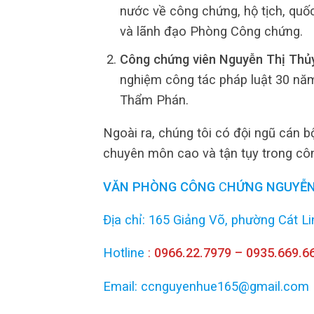
nước về công chứng, hộ tịch, quố
và lãnh đạo Phòng Công chứng.
Công chứng viên Nguyễn Thị Thủy
nghiệm công tác pháp luật 30 năm
Thẩm Phán.
Ngoài ra, chúng tôi có đội ngũ cán bộ
chuyên môn cao và tận tụy trong côn
VĂN PHÒNG
CÔNG
C
HỨNG NGUYỄN
Địa chỉ: 165 Giảng Võ, phường Cát L
Hotline
:
0966.22.7979 – 0935.669.6
Email: ccnguyenhue165@gmail.com