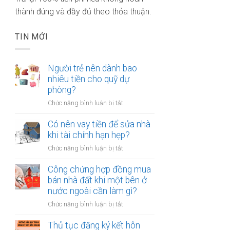
thành đúng và đầy đủ theo thỏa thuận.
TIN MỚI
Người trẻ nên dành bao
nhiêu tiền cho quỹ dự
phòng?
ở
Chức năng bình luận bị tắt
Người
trẻ
Có nên vay tiền để sửa nhà
nên
khi tài chính hạn hẹp?
dành
ở
Chức năng bình luận bị tắt
bao
Có
nhiêu
nên
Công chứng hợp đồng mua
tiền
vay
bán nhà đất khi một bên ở
cho
tiền
nước ngoài cần làm gì?
quỹ
để
dự
ở
Chức năng bình luận bị tắt
sửa
phòng?
Công
nhà
chứng
Thủ tục đăng ký kết hôn
khi