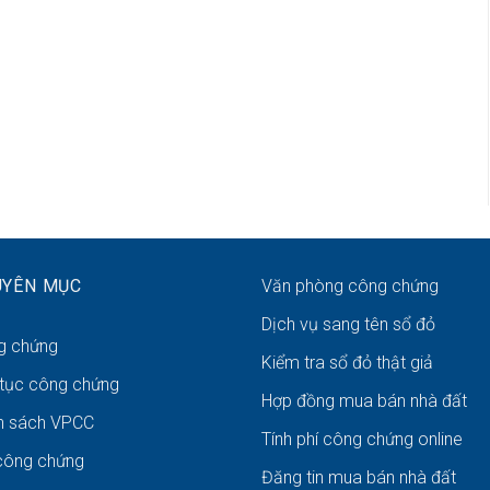
UYÊN MỤC
Văn phòng công chứng
Dịch vụ sang tên sổ đỏ
g chứng
Kiểm tra sổ đỏ thật giả
 tục công chứng
Hợp đồng mua bán nhà đất
h sách VPCC
Tính phí công chứng online
công chứng
Đăng tin mua bán nhà đất