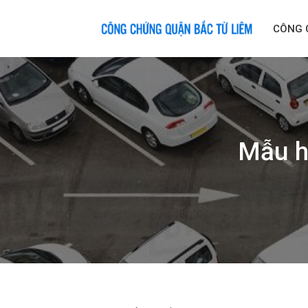
Skip
to
CÔNG 
content
Mẫu h