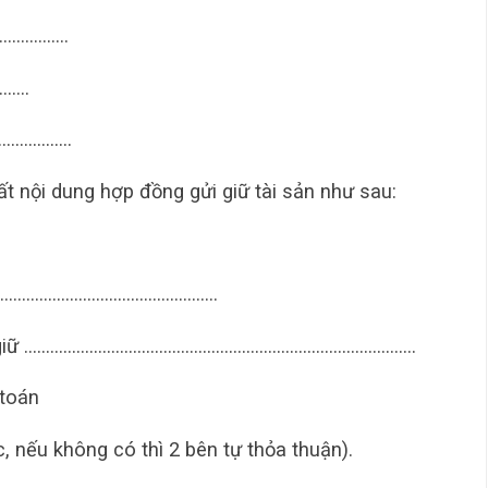
…………………
…..
……………….
t nội dung hợp đồng gửi giữ tài sản như sau:
át: ……………………………………………
e gửi giữ ………………………………………………………………………………
 toán
, nếu không có thì 2 bên tự thỏa thuận).