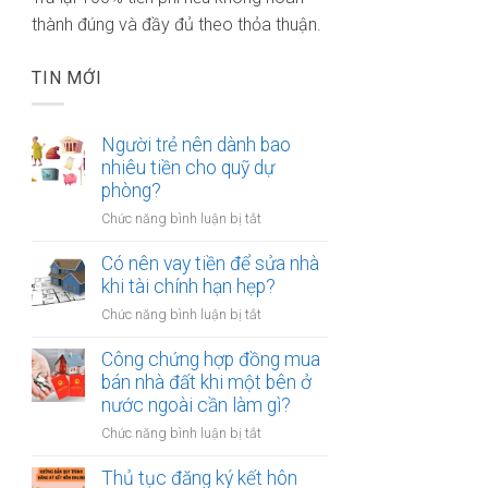
thành đúng và đầy đủ theo thỏa thuận.
TIN MỚI
Người trẻ nên dành bao
nhiêu tiền cho quỹ dự
phòng?
ở
Chức năng bình luận bị tắt
Người
trẻ
Có nên vay tiền để sửa nhà
nên
khi tài chính hạn hẹp?
dành
ở
Chức năng bình luận bị tắt
bao
Có
nhiêu
nên
Công chứng hợp đồng mua
tiền
vay
bán nhà đất khi một bên ở
cho
tiền
nước ngoài cần làm gì?
quỹ
để
dự
ở
Chức năng bình luận bị tắt
sửa
phòng?
Công
nhà
chứng
Thủ tục đăng ký kết hôn
khi