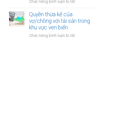
cư
ở
Chức năng bình luận bị tắt
thu
dự
Đăng
hồi
án
ký
Quyền thừa kế của
trong
bất
kết
vợ/chồng với tài sản trong
thời
động
hôn
khu vực ven biển
kỳ
sản
khi
hôn
ở
Chức năng bình luận bị tắt
một
nhân
Quyền
bên
thừa
là
kế
người
của
có
vợ/chồng
quốc
với
tịch
tài
kép
sản
trong
khu
vực
ven
biển