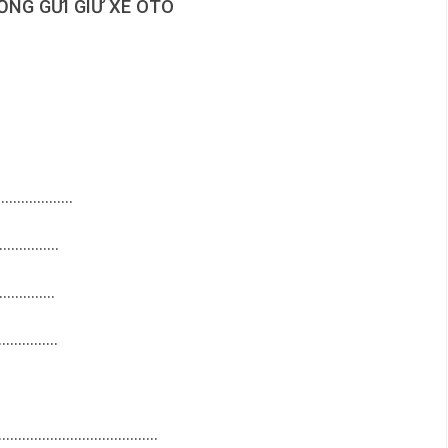
ỒNG GỬI GIỮ XE ÔTÔ
……………………
……………..
………………
……………..
……………………………………..