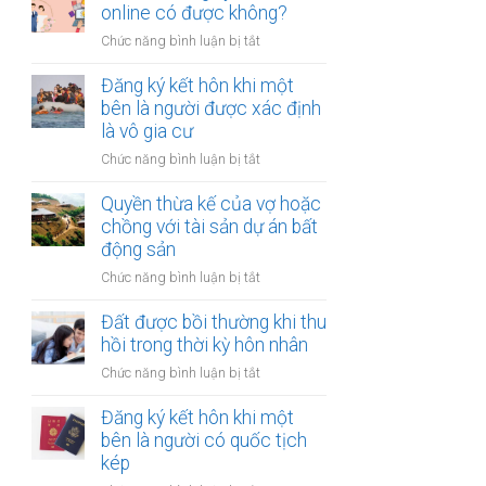
hợp
online có được không?
tài
đồng
chính
ở
Chức năng bình luận bị tắt
mua
hạn
Thủ
bán
hẹp?
tục
Đăng ký kết hôn khi một
nhà
đăng
bên là người được xác định
đất
ký
là vô gia cư
khi
kết
một
ở
Chức năng bình luận bị tắt
hôn
bên
Đăng
online
ở
ký
Quyền thừa kế của vợ hoặc
có
nước
kết
chồng với tài sản dự án bất
được
ngoài
hôn
động sản
không?
cần
khi
làm
ở
Chức năng bình luận bị tắt
một
gì?
Quyền
bên
thừa
Đất được bồi thường khi thu
là
kế
hồi trong thời kỳ hôn nhân
người
của
được
ở
Chức năng bình luận bị tắt
vợ
xác
Đất
hoặc
định
được
Đăng ký kết hôn khi một
chồng
là
bồi
bên là người có quốc tịch
với
vô
thường
kép
tài
gia
khi
sản