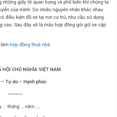
g những giấy tờ quan trọng và phổ biến khi chúng ta
huyển của mình. Do nhiều nguyên nhân khác nhau
ó điều kiện đỗ xe tại nơi cư trú, nhu cầu sử dụng
ng cao. Sau đây sẽ là mẫu hợp đồng gửi giữ xe cập
 làm
hợp đồng thuê nhà
 HỘI CHỦ NGHĨA VIỆT NAM
 – Tự do – Hạnh phúc
————
 … tháng … năm ….