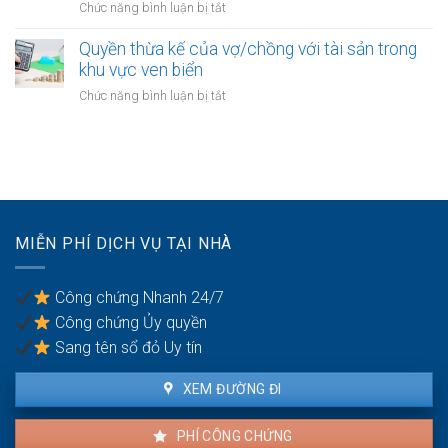
tài
ở
Chức năng bình luận bị tắt
vô
khi
sản
Đăng
gia
thu
dự
ký
Quyền thừa kế của vợ/chồng với tài sản trong
cư
hồi
án
kết
khu vực ven biển
trong
bất
hôn
thời
ở
Chức năng bình luận bị tắt
động
khi
kỳ
Quyền
sản
một
hôn
thừa
bên
nhân
kế
là
của
người
vợ/chồng
có
với
quốc
tài
tịch
MIỄN PHÍ DỊCH VỤ TẠI NHÀ
sản
kép
trong
khu
Công chứng Nhanh 24/7
vực
Công chứng Ủy quyền
ven
biển
Sang tên sổ đỏ Uy tín
XEM ĐƯỜNG ĐI
PHÍ CÔNG CHỨNG