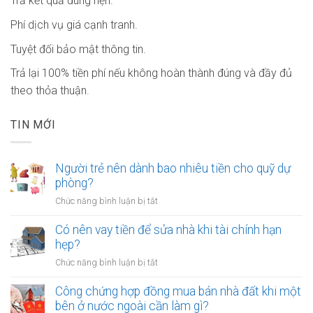
Trả kết quả đúng hẹn.
Phí dịch vụ giá cạnh tranh.
Tuyệt đối bảo mật thông tin.
Trả lại 100% tiền phí nếu không hoàn thành đúng và đầy đủ
theo thỏa thuận.
TIN MỚI
Người trẻ nên dành bao nhiêu tiền cho quỹ dự
phòng?
ở
Chức năng bình luận bị tắt
Người
trẻ
Có nên vay tiền để sửa nhà khi tài chính hạn
nên
hẹp?
dành
ở
Chức năng bình luận bị tắt
bao
Có
nhiêu
nên
Công chứng hợp đồng mua bán nhà đất khi một
tiền
vay
bên ở nước ngoài cần làm gì?
cho