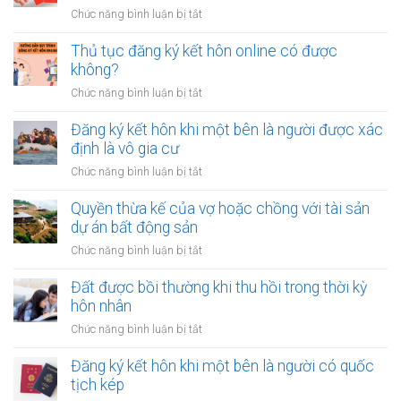
tiền
quỹ
ở
Chức năng bình luận bị tắt
để
dự
Công
sửa
phòng?
chứng
Thủ tục đăng ký kết hôn online có được
nhà
hợp
không?
khi
đồng
tài
ở
Chức năng bình luận bị tắt
mua
chính
Thủ
bán
hạn
tục
Đăng ký kết hôn khi một bên là người được xác
nhà
hẹp?
đăng
định là vô gia cư
đất
ký
khi
ở
Chức năng bình luận bị tắt
kết
một
Đăng
hôn
bên
ký
Quyền thừa kế của vợ hoặc chồng với tài sản
online
ở
kết
dự án bất động sản
có
nước
hôn
được
ở
Chức năng bình luận bị tắt
ngoài
khi
không?
Quyền
cần
một
thừa
Đất được bồi thường khi thu hồi trong thời kỳ
làm
bên
kế
gì?
hôn nhân
là
của
người
ở
Chức năng bình luận bị tắt
vợ
được
Đất
hoặc
xác
được
Đăng ký kết hôn khi một bên là người có quốc
chồng
định
bồi
tịch kép
với
là
thường