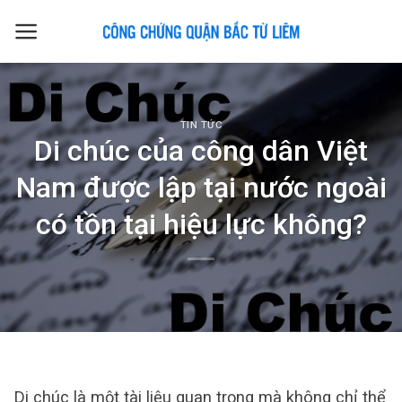
Skip
to
content
TIN TỨC
Di chúc của công dân Việt
Nam được lập tại nước ngoài
có tồn tại hiệu lực không?
Di chúc là một tài liệu quan trọng mà không chỉ thể