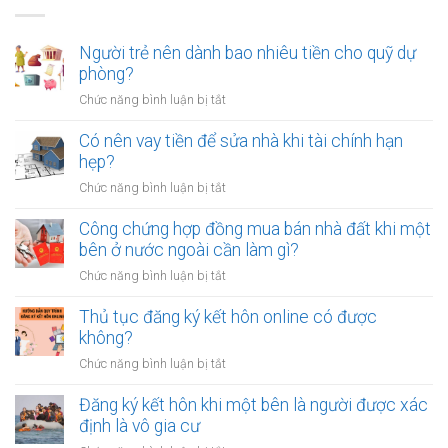
Người trẻ nên dành bao nhiêu tiền cho quỹ dự
phòng?
ở
Chức năng bình luận bị tắt
Người
trẻ
Có nên vay tiền để sửa nhà khi tài chính hạn
nên
hẹp?
dành
ở
Chức năng bình luận bị tắt
bao
Có
nhiêu
nên
Công chứng hợp đồng mua bán nhà đất khi một
tiền
vay
bên ở nước ngoài cần làm gì?
cho
tiền
quỹ
ở
Chức năng bình luận bị tắt
để
dự
Công
sửa
phòng?
chứng
Thủ tục đăng ký kết hôn online có được
nhà
hợp
không?
khi
đồng
tài
ở
Chức năng bình luận bị tắt
mua
chính
Thủ
bán
hạn
tục
Đăng ký kết hôn khi một bên là người được xác
nhà
hẹp?
đăng
định là vô gia cư
đất
ký
khi