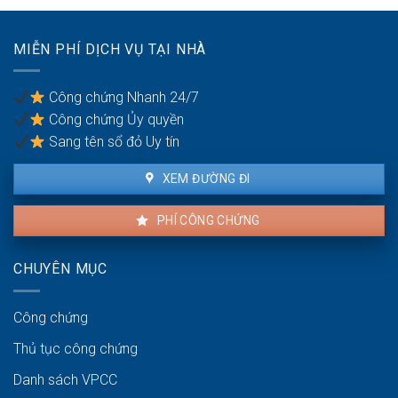
vợ/chồng
có
với
quốc
tài
tịch
MIỄN PHÍ DỊCH VỤ TẠI NHÀ
sản
kép
trong
khu
Công chứng Nhanh 24/7
vực
Công chứng Ủy quyền
ven
biển
Sang tên sổ đỏ Uy tín
XEM ĐƯỜNG ĐI
PHÍ CÔNG CHỨNG
CHUYÊN MỤC
Công chứng
Thủ tục công chứng
Danh sách VPCC