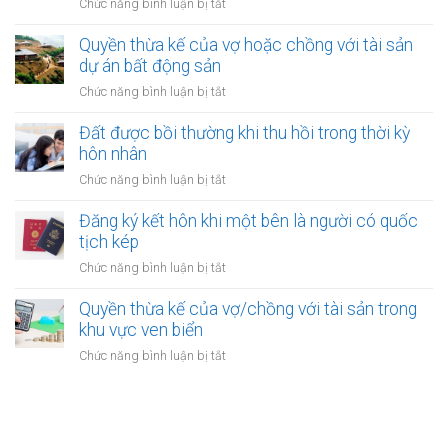
ở
Chức năng bình luận bị tắt
kết
một
Đăng
hôn
bên
ký
Quyền thừa kế của vợ hoặc chồng với tài sản
online
ở
kết
dự án bất động sản
có
nước
hôn
được
ở
Chức năng bình luận bị tắt
ngoài
khi
không?
Quyền
cần
một
thừa
Đất được bồi thường khi thu hồi trong thời kỳ
làm
bên
kế
gì?
hôn nhân
là
của
người
ở
Chức năng bình luận bị tắt
vợ
được
Đất
hoặc
xác
được
Đăng ký kết hôn khi một bên là người có quốc
chồng
định
bồi
tịch kép
với
là
thường
tài
ở
Chức năng bình luận bị tắt
vô
khi
sản
Đăng
gia
thu
dự
ký
Quyền thừa kế của vợ/chồng với tài sản trong
cư
hồi
án
kết
khu vực ven biển
trong
bất
hôn
thời
ở
Chức năng bình luận bị tắt
động
khi
kỳ
Quyền
sản
một
hôn
thừa
bên
nhân
kế
là
của
người