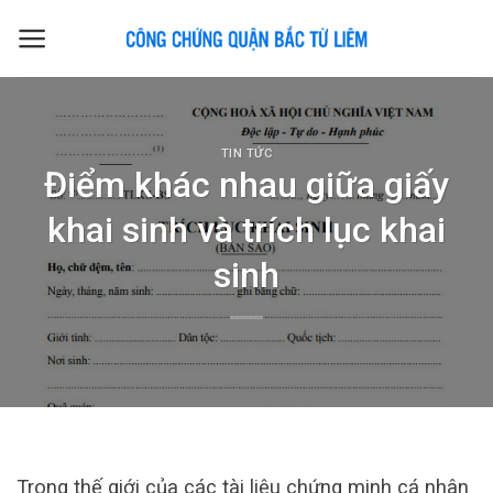
Skip
to
content
TIN TỨC
Điểm khác nhau giữa giấy
khai sinh và trích lục khai
sinh
Trong thế giới của các tài liệu chứng minh cá nhân