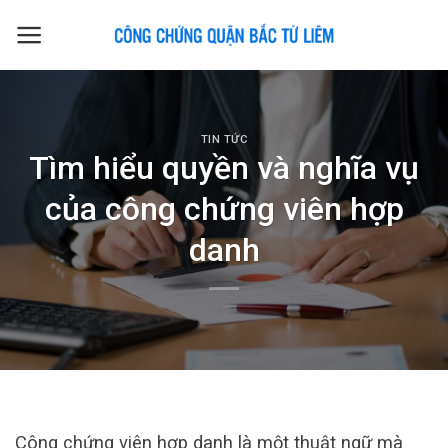
Skip
to
content
TIN TỨC
Tìm hiểu quyền và nghĩa vụ
của công chứng viên hợp
danh
Công chứng viên hợp danh là một thuật ngữ mà