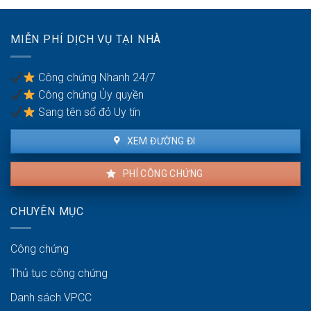
vợ/chồng
có
với
quốc
tài
tịch
MIỄN PHÍ DỊCH VỤ TẠI NHÀ
sản
kép
trong
khu
Công chứng Nhanh 24/7
vực
Công chứng Ủy quyền
ven
biển
Sang tên sổ đỏ Uy tín
XEM ĐƯỜNG ĐI
PHÍ CÔNG CHỨNG
CHUYÊN MỤC
Công chứng
Thủ tục công chứng
Danh sách VPCC