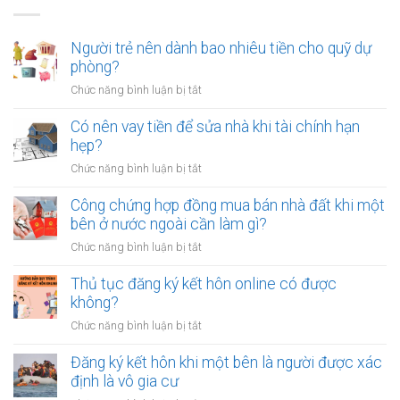
Người trẻ nên dành bao nhiêu tiền cho quỹ dự
phòng?
ở
Chức năng bình luận bị tắt
Người
trẻ
Có nên vay tiền để sửa nhà khi tài chính hạn
nên
hẹp?
dành
ở
Chức năng bình luận bị tắt
bao
Có
nhiêu
nên
Công chứng hợp đồng mua bán nhà đất khi một
tiền
vay
bên ở nước ngoài cần làm gì?
cho
tiền
quỹ
ở
Chức năng bình luận bị tắt
để
dự
Công
sửa
phòng?
chứng
Thủ tục đăng ký kết hôn online có được
nhà
hợp
không?
khi
đồng
tài
ở
Chức năng bình luận bị tắt
mua
chính
Thủ
bán
hạn
tục
Đăng ký kết hôn khi một bên là người được xác
nhà
hẹp?
đăng
định là vô gia cư
đất
ký
khi