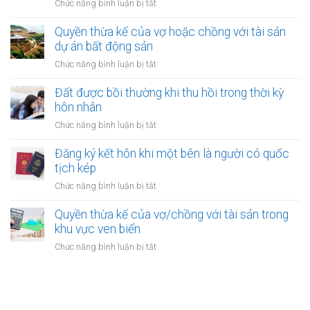
ở
Chức năng bình luận bị tắt
kết
một
Đăng
hôn
bên
ký
Quyền thừa kế của vợ hoặc chồng với tài sản
online
ở
kết
dự án bất động sản
có
nước
hôn
được
ở
Chức năng bình luận bị tắt
ngoài
khi
không?
Quyền
cần
một
thừa
Đất được bồi thường khi thu hồi trong thời kỳ
làm
bên
kế
gì?
hôn nhân
là
của
người
ở
Chức năng bình luận bị tắt
vợ
được
Đất
hoặc
xác
được
Đăng ký kết hôn khi một bên là người có quốc
chồng
định
bồi
tịch kép
với
là
thường
tài
ở
Chức năng bình luận bị tắt
vô
khi
sản
Đăng
gia
thu
dự
ký
Quyền thừa kế của vợ/chồng với tài sản trong
cư
hồi
án
kết
khu vực ven biển
trong
bất
hôn
thời
ở
Chức năng bình luận bị tắt
động
khi
kỳ
Quyền
sản
một
hôn
thừa
bên
nhân
kế
là
của
người