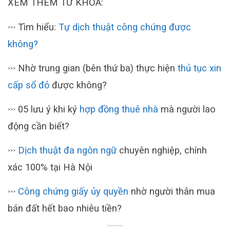
XEM THÊM TỪ KHÓA:
Tìm hiểu:
Tự dịch thuật công chứng được
>>>
không?
Nhờ trung gian (bên thứ ba) thực hiện
thủ tục xin
>>>
cấp sổ đỏ
được không?
05 lưu ý khi ký
hợp đồ
ng thuê nhà
mà người lao
>>>
động cần biết?
Dịch thuật đa ngôn ngữ
chuyên nghiệp, chính
>>>
xác 100% tại Hà Nội
Công chứng giấy ủy quyền
nhờ người thân mua
>>>
bán đất hết bao nhiêu tiền?