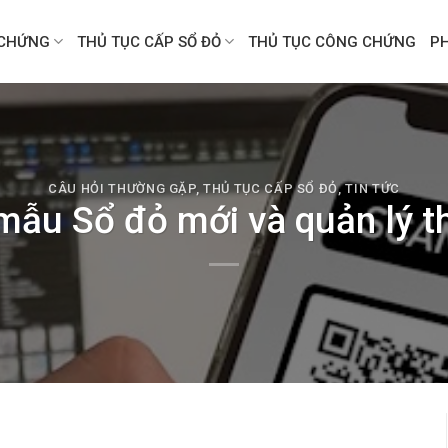
CHỨNG
THỦ TỤC CẤP SỔ ĐỎ
THỦ TỤC CÔNG CHỨNG
P
CÂU HỎI THƯỜNG GẶP
,
THỦ TỤC CẤP SỔ ĐỎ
,
TIN TỨC
ẫu Sổ đỏ mới và quản lý th