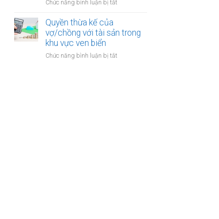
cư
ở
Chức năng bình luận bị tắt
thu
dự
Đăng
hồi
án
ký
Quyền thừa kế của
trong
bất
kết
vợ/chồng với tài sản trong
thời
động
hôn
khu vực ven biển
kỳ
sản
khi
hôn
ở
Chức năng bình luận bị tắt
một
nhân
Quyền
bên
thừa
là
kế
người
của
có
vợ/chồng
quốc
với
tịch
tài
kép
sản
trong
khu
vực
ven
biển