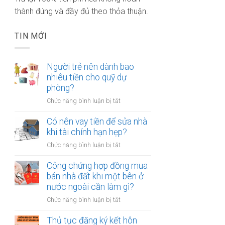
thành đúng và đầy đủ theo thỏa thuận.
TIN MỚI
Người trẻ nên dành bao
nhiêu tiền cho quỹ dự
phòng?
ở
Chức năng bình luận bị tắt
Người
trẻ
Có nên vay tiền để sửa nhà
nên
khi tài chính hạn hẹp?
dành
ở
Chức năng bình luận bị tắt
bao
Có
nhiêu
nên
Công chứng hợp đồng mua
tiền
vay
bán nhà đất khi một bên ở
cho
tiền
nước ngoài cần làm gì?
quỹ
để
dự
ở
Chức năng bình luận bị tắt
sửa
phòng?
Công
nhà
chứng
Thủ tục đăng ký kết hôn
khi