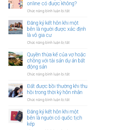
hợp
online có được không?
tài
đồng
chính
ở
Chức năng bình luận bị tắt
mua
hạn
Thủ
bán
hẹp?
tục
Đăng ký kết hôn khi một
nhà
đăng
bên là người được xác định
đất
ký
là vô gia cư
khi
kết
một
ở
Chức năng bình luận bị tắt
hôn
bên
Đăng
online
ở
ký
Quyền thừa kế của vợ hoặc
có
nước
kết
chồng với tài sản dự án bất
được
ngoài
hôn
động sản
không?
cần
khi
làm
ở
Chức năng bình luận bị tắt
một
gì?
Quyền
bên
thừa
Đất được bồi thường khi thu
là
kế
hồi trong thời kỳ hôn nhân
người
của
được
ở
Chức năng bình luận bị tắt
vợ
xác
Đất
hoặc
định
được
Đăng ký kết hôn khi một
chồng
là
bồi
bên là người có quốc tịch
với
vô
thường
kép
tài
gia
khi
sản