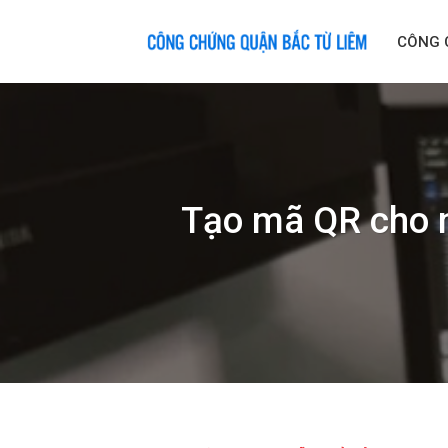
Skip
to
CÔNG 
content
Tạo mã QR cho m