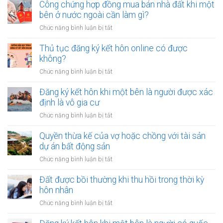
nên
Công chứng hợp đồng mua bán nhà đất khi một
tiền
vay
bên ở nước ngoài cần làm gì?
cho
tiền
quỹ
ở
Chức năng bình luận bị tắt
để
dự
Công
sửa
phòng?
chứng
Thủ tục đăng ký kết hôn online có được
nhà
hợp
không?
khi
đồng
tài
ở
Chức năng bình luận bị tắt
mua
chính
Thủ
bán
hạn
tục
Đăng ký kết hôn khi một bên là người được xác
nhà
hẹp?
đăng
định là vô gia cư
đất
ký
khi
ở
Chức năng bình luận bị tắt
kết
một
Đăng
hôn
bên
ký
Quyền thừa kế của vợ hoặc chồng với tài sản
online
ở
kết
dự án bất động sản
có
nước
hôn
được
ở
Chức năng bình luận bị tắt
ngoài
khi
không?
Quyền
cần
một
thừa
Đất được bồi thường khi thu hồi trong thời kỳ
làm
bên
kế
gì?
hôn nhân
là
của
người
ở
Chức năng bình luận bị tắt
vợ
được
Đất
hoặc
xác
được