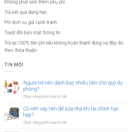
Không phát sinh thêm phụ phí
Trả kết quả đúng hẹn.
Phí dịch vụ giá cạnh tranh.
Tuyệt đối bảo mật thông tin.
Trả lại 100% tiền phí nếu không hoàn thành đúng và đầy đủ
theo thỏa thuận.
TIN MỚI
Người trẻ nên dành bao nhiêu tiền cho quỹ dự
phòng?
ở
Chức năng bình luận bị tắt
Người
trẻ
Có nên vay tiền để sửa nhà khi tài chính hạn
nên
hẹp?
dành
ở
Chức năng bình luận bị tắt
bao
Có
nhiêu