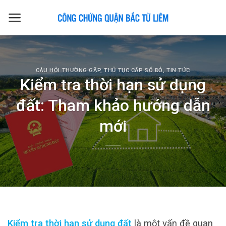
Skip
to
content
CÂU HỎI THƯỜNG GẶP
,
THỦ TỤC CẤP SỔ ĐỎ
,
TIN TỨC
Kiểm tra thời hạn sử dụng
đất: Tham khảo hướng dẫn
mới
Kiểm tra thời hạn sử dụng đất
là một vấn đề quan