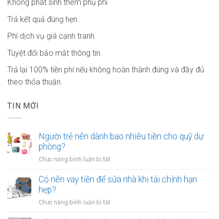
Không phát sinh thêm phụ phí
Trả kết quả đúng hẹn.
Phí dịch vụ giá cạnh tranh.
Tuyệt đối bảo mật thông tin.
Trả lại 100% tiền phí nếu không hoàn thành đúng và đầy đủ
theo thỏa thuận.
TIN MỚI
Người trẻ nên dành bao nhiêu tiền cho quỹ dự
phòng?
ở
Chức năng bình luận bị tắt
Người
trẻ
Có nên vay tiền để sửa nhà khi tài chính hạn
nên
hẹp?
dành
ở
Chức năng bình luận bị tắt
bao
Có
nhiêu