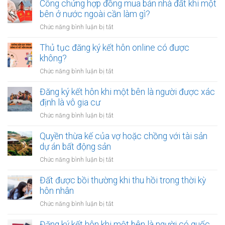
nên
Công chứng hợp đồng mua bán nhà đất khi một
tiền
vay
bên ở nước ngoài cần làm gì?
cho
tiền
quỹ
ở
Chức năng bình luận bị tắt
để
dự
Công
sửa
phòng?
chứng
Thủ tục đăng ký kết hôn online có được
nhà
hợp
không?
khi
đồng
tài
ở
Chức năng bình luận bị tắt
mua
chính
Thủ
bán
hạn
tục
Đăng ký kết hôn khi một bên là người được xác
nhà
hẹp?
đăng
định là vô gia cư
đất
ký
khi
ở
Chức năng bình luận bị tắt
kết
một
Đăng
hôn
bên
ký
Quyền thừa kế của vợ hoặc chồng với tài sản
online
ở
kết
dự án bất động sản
có
nước
hôn
được
ở
Chức năng bình luận bị tắt
ngoài
khi
không?
Quyền
cần
một
thừa
Đất được bồi thường khi thu hồi trong thời kỳ
làm
bên
kế
gì?
hôn nhân
là
của
người
ở
Chức năng bình luận bị tắt
vợ
được
Đất
hoặc
xác
được
Đăng ký kết hôn khi một bên là người có quốc