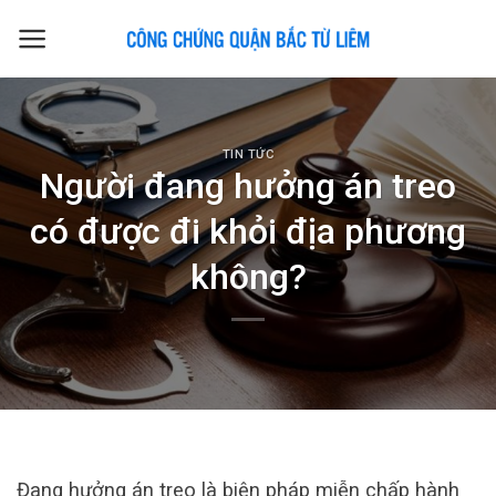
Skip
to
content
TIN TỨC
Người đang hưởng án treo
có được đi khỏi địa phương
không?
Đang hưởng án treo là biện pháp miễn chấp hành