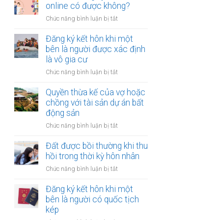
hợp
online có được không?
tài
đồng
chính
ở
Chức năng bình luận bị tắt
mua
hạn
Thủ
bán
hẹp?
tục
Đăng ký kết hôn khi một
nhà
đăng
bên là người được xác định
đất
ký
là vô gia cư
khi
kết
một
ở
Chức năng bình luận bị tắt
hôn
bên
Đăng
online
ở
ký
Quyền thừa kế của vợ hoặc
có
nước
kết
chồng với tài sản dự án bất
được
ngoài
hôn
động sản
không?
cần
khi
làm
ở
Chức năng bình luận bị tắt
một
gì?
Quyền
bên
thừa
Đất được bồi thường khi thu
là
kế
hồi trong thời kỳ hôn nhân
người
của
được
ở
Chức năng bình luận bị tắt
vợ
xác
Đất
hoặc
định
được
Đăng ký kết hôn khi một
chồng
là
bồi
bên là người có quốc tịch
với
vô
thường
kép
tài
gia
khi
sản