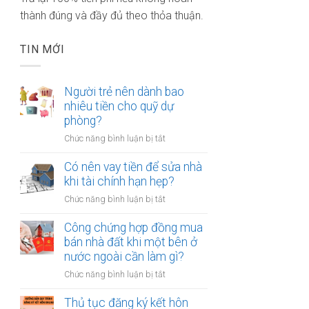
thành đúng và đầy đủ theo thỏa thuận.
TIN MỚI
Người trẻ nên dành bao
nhiêu tiền cho quỹ dự
phòng?
ở
Chức năng bình luận bị tắt
Người
trẻ
Có nên vay tiền để sửa nhà
nên
khi tài chính hạn hẹp?
dành
ở
Chức năng bình luận bị tắt
bao
Có
nhiêu
nên
Công chứng hợp đồng mua
tiền
vay
bán nhà đất khi một bên ở
cho
tiền
nước ngoài cần làm gì?
quỹ
để
dự
ở
Chức năng bình luận bị tắt
sửa
phòng?
Công
nhà
chứng
Thủ tục đăng ký kết hôn
khi