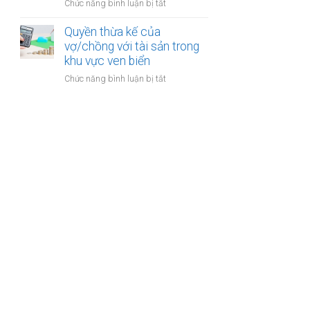
cư
ở
Chức năng bình luận bị tắt
thu
dự
Đăng
hồi
án
ký
Quyền thừa kế của
trong
bất
kết
vợ/chồng với tài sản trong
thời
động
hôn
khu vực ven biển
kỳ
sản
khi
hôn
ở
Chức năng bình luận bị tắt
một
nhân
Quyền
bên
thừa
là
kế
người
của
có
vợ/chồng
quốc
với
tịch
tài
kép
sản
trong
khu
vực
ven
biển