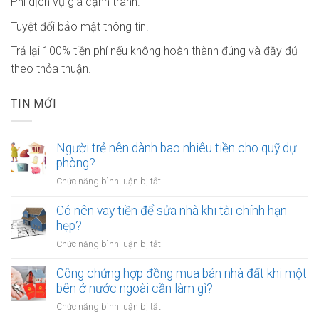
Phí dịch vụ giá cạnh tranh.
Tuyệt đối bảo mật thông tin.
Trả lại 100% tiền phí nếu không hoàn thành đúng và đầy đủ
theo thỏa thuận.
TIN MỚI
Người trẻ nên dành bao nhiêu tiền cho quỹ dự
phòng?
ở
Chức năng bình luận bị tắt
Người
trẻ
Có nên vay tiền để sửa nhà khi tài chính hạn
nên
hẹp?
dành
ở
Chức năng bình luận bị tắt
bao
Có
nhiêu
nên
Công chứng hợp đồng mua bán nhà đất khi một
tiền
vay
bên ở nước ngoài cần làm gì?
cho
tiền
quỹ
ở
Chức năng bình luận bị tắt
để
dự