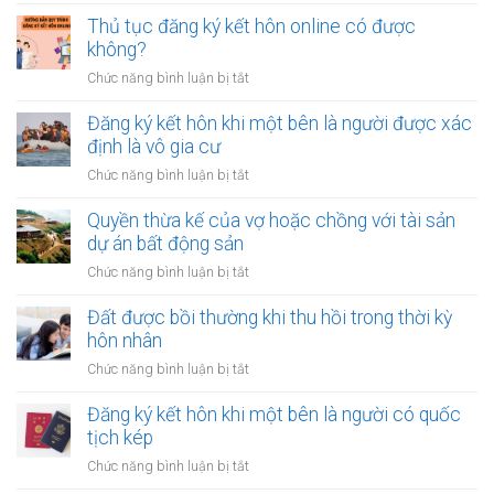
Công
sửa
phòng?
chứng
Thủ tục đăng ký kết hôn online có được
nhà
hợp
không?
khi
đồng
tài
ở
Chức năng bình luận bị tắt
mua
chính
Thủ
bán
hạn
tục
Đăng ký kết hôn khi một bên là người được xác
nhà
hẹp?
đăng
định là vô gia cư
đất
ký
khi
ở
Chức năng bình luận bị tắt
kết
một
Đăng
hôn
bên
ký
Quyền thừa kế của vợ hoặc chồng với tài sản
online
ở
kết
dự án bất động sản
có
nước
hôn
được
ở
Chức năng bình luận bị tắt
ngoài
khi
không?
Quyền
cần
một
thừa
Đất được bồi thường khi thu hồi trong thời kỳ
làm
bên
kế
gì?
hôn nhân
là
của
người
ở
Chức năng bình luận bị tắt
vợ
được
Đất
hoặc
xác
được
Đăng ký kết hôn khi một bên là người có quốc
chồng
định
bồi
tịch kép
với
là
thường
tài
ở
Chức năng bình luận bị tắt
vô
khi
sản
Đăng
gia
thu