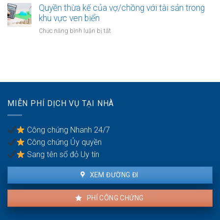
dự
ký
Quyền thừa kế của vợ/chồng với tài sản trong
cư
hồi
án
kết
khu vực ven biển
trong
bất
hôn
thời
ở
Chức năng bình luận bị tắt
động
khi
kỳ
Quyền
sản
một
hôn
thừa
bên
nhân
kế
là
của
người
vợ/chồng
có
với
quốc
tài
tịch
MIỄN PHÍ DỊCH VỤ TẠI NHÀ
sản
kép
trong
khu
Công chứng Nhanh 24/7
vực
Công chứng Ủy quyền
ven
biển
Sang tên sổ đỏ Uy tín
XEM ĐƯỜNG ĐI
PHÍ CÔNG CHỨNG