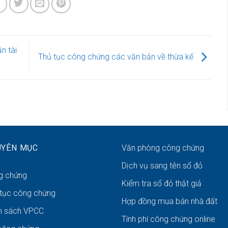
n tài
Thủ tục công chứng các văn bản về thừa kế
UYÊN MỤC
Văn phòng công chứng
Dịch vụ sang tên sổ đỏ
g chứng
Kiểm tra sổ đỏ thật giả
 tục công chứng
Hợp đồng mua bán nhà đất
h sách VPCC
Tính phí công chứng online