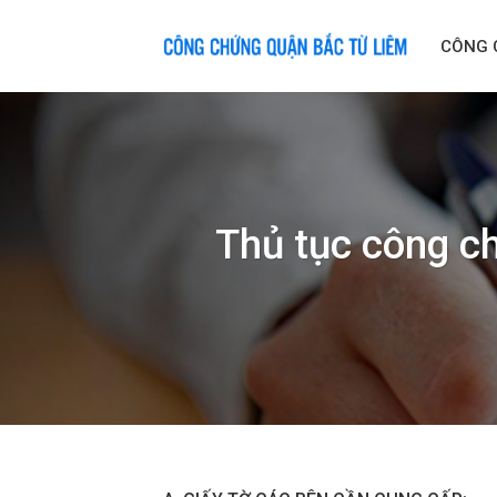
Skip
to
CÔNG 
content
Thủ tục công c