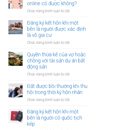
hợp
online có được không?
tài
đồng
chính
ở
Chức năng bình luận bị tắt
mua
hạn
Thủ
bán
hẹp?
tục
Đăng ký kết hôn khi một
nhà
đăng
bên là người được xác định
đất
ký
là vô gia cư
khi
kết
một
ở
Chức năng bình luận bị tắt
hôn
bên
Đăng
online
ở
ký
Quyền thừa kế của vợ hoặc
có
nước
kết
chồng với tài sản dự án bất
được
ngoài
hôn
động sản
không?
cần
khi
làm
ở
Chức năng bình luận bị tắt
một
gì?
Quyền
bên
thừa
Đất được bồi thường khi thu
là
kế
hồi trong thời kỳ hôn nhân
người
của
được
ở
Chức năng bình luận bị tắt
vợ
xác
Đất
hoặc
định
được
Đăng ký kết hôn khi một
chồng
là
bồi
bên là người có quốc tịch
với
vô
thường
kép
tài
gia
khi
sản