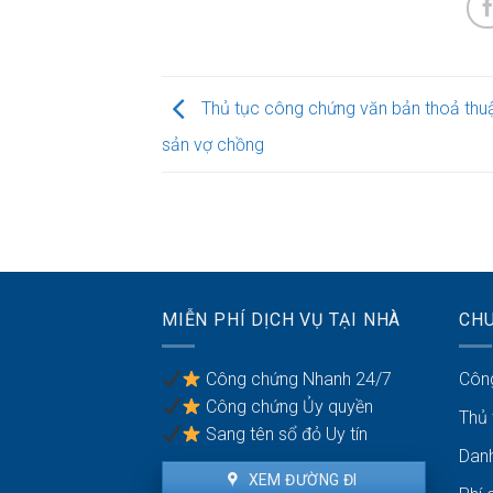
Thủ tục công chứng văn bản thoả thuậ
sản vợ chồng
MIỄN PHÍ DỊCH VỤ TẠI NHÀ
CH
Công chứng Nhanh 24/7
Côn
Công chứng Ủy quyền
Thủ
Sang tên sổ đỏ Uy tín
Dan
XEM ĐƯỜNG ĐI