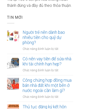
thành đúng và đầy đủ theo thỏa thuận.
TIN MỚI
Người trẻ nên dành bao
nhiêu tiền cho quỹ dự
phòng?
ở
Chức năng bình luận bị tắt
Người
trẻ
Có nên vay tiền để sửa nhà
nên
khi tài chính hạn hẹp?
dành
ở
Chức năng bình luận bị tắt
bao
Có
nhiêu
nên
Công chứng hợp đồng mua
tiền
vay
bán nhà đất khi một bên ở
cho
tiền
nước ngoài cần làm gì?
quỹ
để
dự
ở
Chức năng bình luận bị tắt
sửa
phòng?
Công
nhà
chứng
Thủ tục đăng ký kết hôn
khi