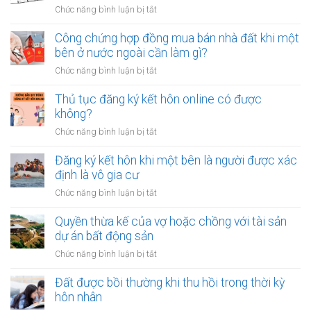
dành
ở
Chức năng bình luận bị tắt
bao
Có
nhiêu
nên
Công chứng hợp đồng mua bán nhà đất khi một
tiền
vay
bên ở nước ngoài cần làm gì?
cho
tiền
quỹ
ở
Chức năng bình luận bị tắt
để
dự
Công
sửa
phòng?
chứng
Thủ tục đăng ký kết hôn online có được
nhà
hợp
không?
khi
đồng
tài
ở
Chức năng bình luận bị tắt
mua
chính
Thủ
bán
hạn
tục
Đăng ký kết hôn khi một bên là người được xác
nhà
hẹp?
đăng
định là vô gia cư
đất
ký
khi
ở
Chức năng bình luận bị tắt
kết
một
Đăng
hôn
bên
ký
Quyền thừa kế của vợ hoặc chồng với tài sản
online
ở
kết
dự án bất động sản
có
nước
hôn
được
ở
Chức năng bình luận bị tắt
ngoài
khi
không?
Quyền
cần
một
thừa
Đất được bồi thường khi thu hồi trong thời kỳ
làm
bên
kế
gì?
hôn nhân
là
của