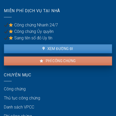
với
quốc
tài
tịch
MIỄN PHÍ DỊCH VỤ TẠI NHÀ
sản
kép
trong
khu
Công chứng Nhanh 24/7
vực
Công chứng Ủy quyền
ven
biển
Sang tên sổ đỏ Uy tín
XEM ĐƯỜNG ĐI
PHÍ CÔNG CHỨNG
CHUYÊN MỤC
Công chứng
Thủ tục công chứng
Danh sách VPCC