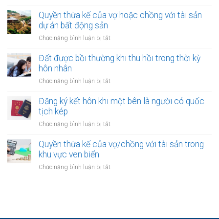
một
Đăng
hôn
bên
ký
Quyền thừa kế của vợ hoặc chồng với tài sản
online
ở
kết
dự án bất động sản
có
nước
hôn
được
ở
Chức năng bình luận bị tắt
ngoài
khi
không?
Quyền
cần
một
thừa
Đất được bồi thường khi thu hồi trong thời kỳ
làm
bên
kế
gì?
hôn nhân
là
của
người
ở
Chức năng bình luận bị tắt
vợ
được
Đất
hoặc
xác
được
Đăng ký kết hôn khi một bên là người có quốc
chồng
định
bồi
tịch kép
với
là
thường
tài
ở
Chức năng bình luận bị tắt
vô
khi
sản
Đăng
gia
thu
dự
ký
Quyền thừa kế của vợ/chồng với tài sản trong
cư
hồi
án
kết
khu vực ven biển
trong
bất
hôn
thời
ở
Chức năng bình luận bị tắt
động
khi
kỳ
Quyền
sản
một
hôn
thừa
bên
nhân
kế
là
của
người
vợ/chồng
có