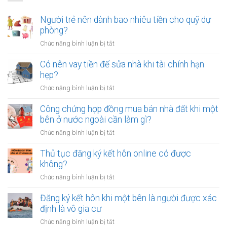
Người trẻ nên dành bao nhiêu tiền cho quỹ dự
phòng?
ở
Chức năng bình luận bị tắt
Người
trẻ
Có nên vay tiền để sửa nhà khi tài chính hạn
nên
hẹp?
dành
ở
Chức năng bình luận bị tắt
bao
Có
nhiêu
nên
Công chứng hợp đồng mua bán nhà đất khi một
tiền
vay
bên ở nước ngoài cần làm gì?
cho
tiền
quỹ
ở
Chức năng bình luận bị tắt
để
dự
Công
sửa
phòng?
chứng
Thủ tục đăng ký kết hôn online có được
nhà
hợp
không?
khi
đồng
tài
ở
Chức năng bình luận bị tắt
mua
chính
Thủ
bán
hạn
tục
Đăng ký kết hôn khi một bên là người được xác
nhà
hẹp?
đăng
định là vô gia cư
đất
ký
khi
ở
Chức năng bình luận bị tắt
kết