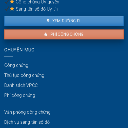
Công chứng Ủy quyền
ven
biển
Sang tên sổ đỏ Uy tín
XEM ĐƯỜNG ĐI
PHÍ CÔNG CHỨNG
CHUYÊN MỤC
Công chứng
Thủ tục công chứng
Danh sách VPCC
Phí công chứng
Văn phòng công chứng
Dịch vụ sang tên sổ đỏ