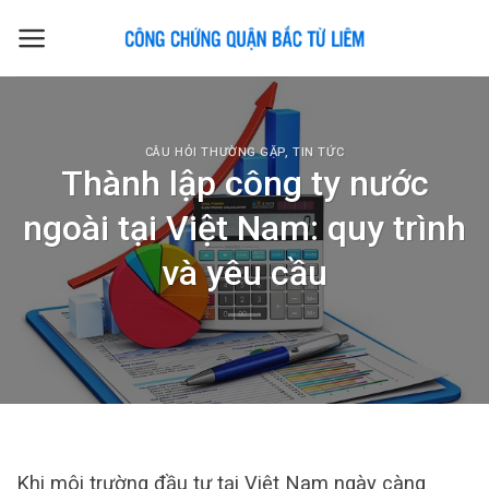
Skip
to
content
CÂU HỎI THƯỜNG GẶP
,
TIN TỨC
Thành lập công ty nước
ngoài tại Việt Nam: quy trình
và yêu cầu
Khi môi trường đầu tư tại Việt Nam ngày càng