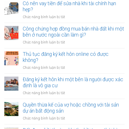
trẻ
Có nên vay tiền để sửa nhà khi tài chính hạn
nên
hẹp?
dành
ở
Chức năng bình luận bị tắt
bao
Có
nhiêu
nên
Công chứng hợp đồng mua bán nhà đất khi một
tiền
vay
bên ở nước ngoài cần làm gì?
cho
tiền
quỹ
ở
Chức năng bình luận bị tắt
để
dự
Công
sửa
phòng?
chứng
Thủ tục đăng ký kết hôn online có được
nhà
hợp
không?
khi
đồng
tài
ở
Chức năng bình luận bị tắt
mua
chính
Thủ
bán
hạn
tục
Đăng ký kết hôn khi một bên là người được xác
nhà
hẹp?
đăng
định là vô gia cư
đất
ký
khi
ở
Chức năng bình luận bị tắt
kết
một
Đăng
hôn
bên
ký
Quyền thừa kế của vợ hoặc chồng với tài sản
online
ở
kết
dự án bất động sản
có
nước
hôn
được
ở
Chức năng bình luận bị tắt
ngoài
khi
không?
Quyền
cần
một