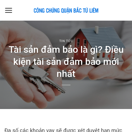
Skip
to
content
TIN TỨC
Tài sản đảm bảo là gì? Điều
kiện tài sản đảm bảo mới
nhất
Đa số các khoản vay sẽ được xét duyệt hạn mức