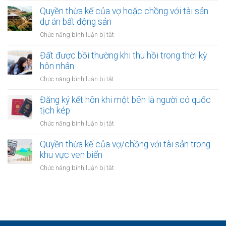
hôn
bên
ký
Quyền thừa kế của vợ hoặc chồng với tài sản
online
ở
kết
dự án bất động sản
có
nước
hôn
được
ở
Chức năng bình luận bị tắt
ngoài
khi
không?
Quyền
cần
một
thừa
Đất được bồi thường khi thu hồi trong thời kỳ
làm
bên
kế
gì?
hôn nhân
là
của
người
ở
Chức năng bình luận bị tắt
vợ
được
Đất
hoặc
xác
được
Đăng ký kết hôn khi một bên là người có quốc
chồng
định
bồi
tịch kép
với
là
thường
tài
ở
Chức năng bình luận bị tắt
vô
khi
sản
Đăng
gia
thu
dự
ký
Quyền thừa kế của vợ/chồng với tài sản trong
cư
hồi
án
kết
khu vực ven biển
trong
bất
hôn
thời
ở
Chức năng bình luận bị tắt
động
khi
kỳ
Quyền
sản
một
hôn
thừa
bên
nhân
kế
là
của
người
vợ/chồng
có
với