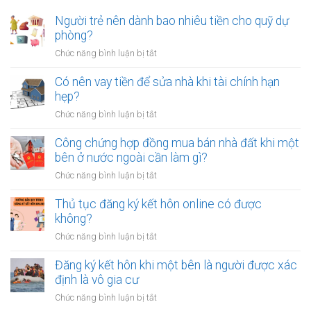
Người trẻ nên dành bao nhiêu tiền cho quỹ dự
phòng?
ở
Chức năng bình luận bị tắt
Người
trẻ
Có nên vay tiền để sửa nhà khi tài chính hạn
nên
hẹp?
dành
ở
Chức năng bình luận bị tắt
bao
Có
nhiêu
nên
Công chứng hợp đồng mua bán nhà đất khi một
tiền
vay
bên ở nước ngoài cần làm gì?
cho
tiền
quỹ
ở
Chức năng bình luận bị tắt
để
dự
Công
sửa
phòng?
chứng
Thủ tục đăng ký kết hôn online có được
nhà
hợp
không?
khi
đồng
tài
ở
Chức năng bình luận bị tắt
mua
chính
Thủ
bán
hạn
tục
Đăng ký kết hôn khi một bên là người được xác
nhà
hẹp?
đăng
định là vô gia cư
đất
ký
khi
ở
Chức năng bình luận bị tắt
kết
một
Đăng