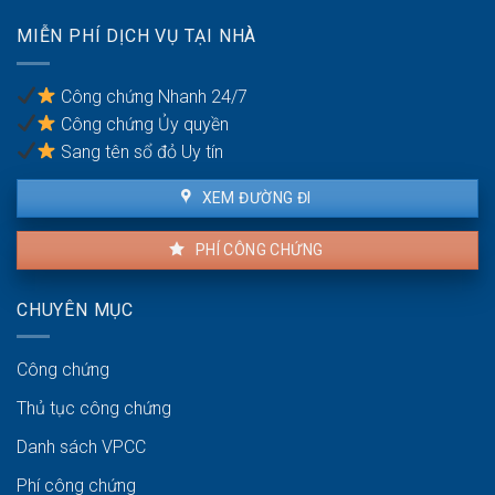
quốc
tài
tịch
MIỄN PHÍ DỊCH VỤ TẠI NHÀ
sản
kép
trong
khu
Công chứng Nhanh 24/7
vực
Công chứng Ủy quyền
ven
biển
Sang tên sổ đỏ Uy tín
XEM ĐƯỜNG ĐI
PHÍ CÔNG CHỨNG
CHUYÊN MỤC
Công chứng
Thủ tục công chứng
Danh sách VPCC
Phí công chứng