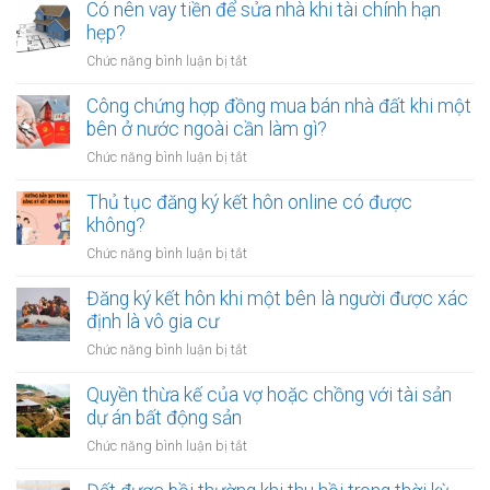
trẻ
Có nên vay tiền để sửa nhà khi tài chính hạn
nên
hẹp?
dành
ở
Chức năng bình luận bị tắt
bao
Có
nhiêu
nên
Công chứng hợp đồng mua bán nhà đất khi một
tiền
vay
bên ở nước ngoài cần làm gì?
cho
tiền
quỹ
ở
Chức năng bình luận bị tắt
để
dự
Công
sửa
phòng?
chứng
Thủ tục đăng ký kết hôn online có được
nhà
hợp
không?
khi
đồng
tài
ở
Chức năng bình luận bị tắt
mua
chính
Thủ
bán
hạn
tục
Đăng ký kết hôn khi một bên là người được xác
nhà
hẹp?
đăng
định là vô gia cư
đất
ký
khi
ở
Chức năng bình luận bị tắt
kết
một
Đăng
hôn
bên
ký
Quyền thừa kế của vợ hoặc chồng với tài sản
online
ở
kết
dự án bất động sản
có
nước
hôn
được
ở
Chức năng bình luận bị tắt
ngoài
khi
không?
Quyền
cần
một
thừa
làm