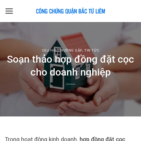
Skip
to
content
CÂU HỎI THƯỜNG GẶP
,
TIN TỨC
Soạn thảo hợp đồng đặt cọc
cho doanh nghiệp
Trong hoạt động kinh doanh,
hợp đồng đặt cọc