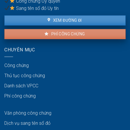
Công chứng Ủy quyền
ven
biển
Sang tên sổ đỏ Uy tín
XEM ĐƯỜNG ĐI
PHÍ CÔNG CHỨNG
CHUYÊN MỤC
Công chứng
Thủ tục công chứng
Danh sách VPCC
Phí công chứng
Văn phòng công chứng
Dịch vụ sang tên sổ đỏ