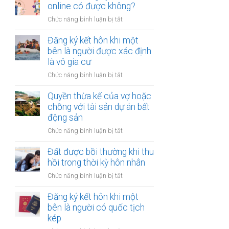
hợp
online có được không?
tài
đồng
chính
ở
Chức năng bình luận bị tắt
mua
hạn
Thủ
bán
hẹp?
tục
Đăng ký kết hôn khi một
nhà
đăng
bên là người được xác định
đất
ký
là vô gia cư
khi
kết
một
ở
Chức năng bình luận bị tắt
hôn
bên
Đăng
online
ở
ký
Quyền thừa kế của vợ hoặc
có
nước
kết
chồng với tài sản dự án bất
được
ngoài
hôn
động sản
không?
cần
khi
làm
ở
Chức năng bình luận bị tắt
một
gì?
Quyền
bên
thừa
Đất được bồi thường khi thu
là
kế
hồi trong thời kỳ hôn nhân
người
của
được
ở
Chức năng bình luận bị tắt
vợ
xác
Đất
hoặc
định
được
Đăng ký kết hôn khi một
chồng
là
bồi
bên là người có quốc tịch
với
vô
thường
kép
tài
gia
khi
sản