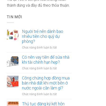
thành đúng và đầy đủ theo thỏa thuận.
TIN MỚI
Người trẻ nên dành bao
nhiêu tiền cho quỹ dự
phòng?
ở
Chức năng bình luận bị tắt
Người
trẻ
Có nên vay tiền để sửa nhà
nên
khi tài chính hạn hẹp?
dành
ở
Chức năng bình luận bị tắt
bao
Có
nhiêu
nên
Công chứng hợp đồng mua
tiền
vay
bán nhà đất khi một bên ở
cho
tiền
nước ngoài cần làm gì?
quỹ
để
dự
ở
Chức năng bình luận bị tắt
sửa
phòng?
Công
nhà
chứng
Thủ tục đăng ký kết hôn
khi