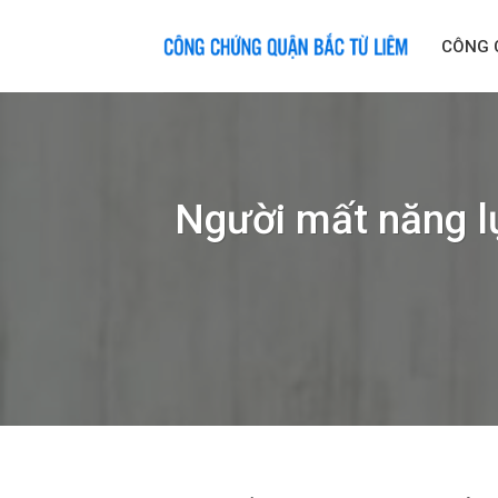
Skip
to
CÔNG 
content
Người mất năng lự