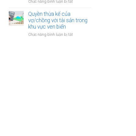
cư
ở
Chức năng bình luận bị tắt
thu
dự
Đăng
hồi
án
ký
Quyền thừa kế của
trong
bất
kết
vợ/chồng với tài sản trong
thời
động
hôn
khu vực ven biển
kỳ
sản
khi
hôn
ở
Chức năng bình luận bị tắt
một
nhân
Quyền
bên
thừa
là
kế
người
của
có
vợ/chồng
quốc
với
tịch
tài
kép
sản
trong
khu
vực
ven
biển