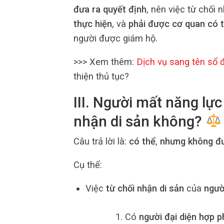
đưa ra quyết định
, nên việc từ chối 
thực hiện
, và
phải được cơ quan có 
người được giám hộ.
>>> Xem thêm:
Dịch vụ sang tên sổ 
thiện thủ tục?
III. Người mất năng lự
nhận di sản không?
Câu trả lời là:
có thể
,
nhưng không đư
Cụ thể:
Việc
từ chối nhận di sản
của
ngườ
Có
người đại diện hợp 