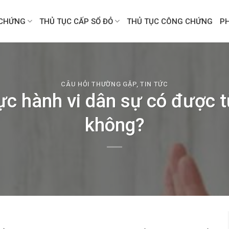
CHỨNG
THỦ TỤC CẤP SỔ ĐỎ
THỦ TỤC CÔNG CHỨNG
P
CÂU HỎI THƯỜNG GẶP
,
TIN TỨC
c hành vi dân sự có được t
không?