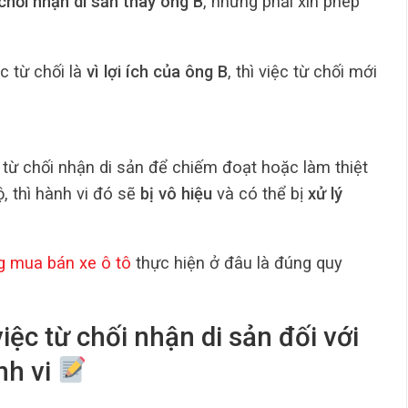
chối nhận di sản thay ông B
, nhưng phải xin phép
c từ chối là
vì lợi ích của ông B
, thì việc từ chối mới
 từ chối nhận di sản để chiếm đoạt hoặc làm thiệt
, thì hành vi đó sẽ
bị vô hiệu
và có thể bị
xử lý
 mua bán xe ô tô
thực hiện ở đâu là đúng quy
việc từ chối nhận di sản đối với
nh vi