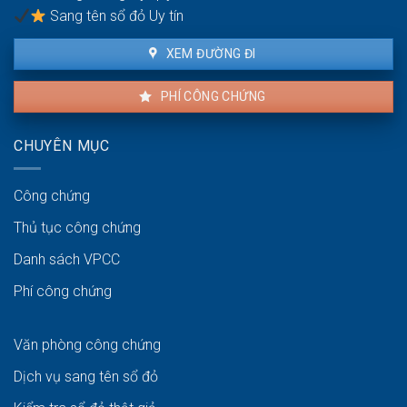
biển
Sang tên sổ đỏ Uy tín
XEM ĐƯỜNG ĐI
PHÍ CÔNG CHỨNG
CHUYÊN MỤC
Công chứng
Thủ tục công chứng
Danh sách VPCC
Phí công chứng
Văn phòng công chứng
Dịch vụ sang tên sổ đỏ