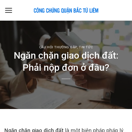
Skip
to
content
CÂU HỎI THƯỜNG GẶP
,
TIN TỨC
Ngăn chặn giao dịch đất:
Phải nộp đơn ở đâu?
Ngăn chặn giao dịch đất
là một biện pháp pháp lý