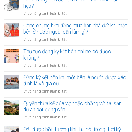
nên
hẹp?
dành
ở
Chức năng bình luận bị tắt
bao
Có
nhiêu
nên
Công chứng hợp đồng mua bán nhà đất khi một
tiền
vay
bên ở nước ngoài cần làm gì?
cho
tiền
quỹ
ở
Chức năng bình luận bị tắt
để
dự
Công
sửa
phòng?
chứng
Thủ tục đăng ký kết hôn online có được
nhà
hợp
không?
khi
đồng
tài
ở
Chức năng bình luận bị tắt
mua
chính
Thủ
bán
hạn
tục
Đăng ký kết hôn khi một bên là người được xác
nhà
hẹp?
đăng
định là vô gia cư
đất
ký
khi
ở
Chức năng bình luận bị tắt
kết
một
Đăng
hôn
bên
ký
Quyền thừa kế của vợ hoặc chồng với tài sản
online
ở
kết
dự án bất động sản
có
nước
hôn
được
ở
Chức năng bình luận bị tắt
ngoài
khi
không?
Quyền
cần
một
thừa
Đất được bồi thường khi thu hồi trong thời kỳ
làm
bên