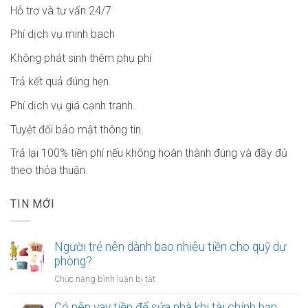
Hỗ trợ và tư vấn 24/7
Phí dịch vụ minh bach
Không phát sinh thêm phụ phí
Trả kết quả đúng hẹn.
Phí dịch vụ giá cạnh tranh.
Tuyệt đối bảo mật thông tin.
Trả lại 100% tiền phí nếu không hoàn thành đúng và đầy đủ
theo thỏa thuận.
TIN MỚI
Người trẻ nên dành bao nhiêu tiền cho quỹ dự
phòng?
ở
Chức năng bình luận bị tắt
Người
trẻ
Có nên vay tiền để sửa nhà khi tài chính hạn