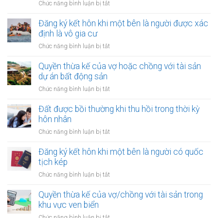
tài
ở
Chức năng bình luận bị tắt
mua
chính
Thủ
bán
hạn
tục
Đăng ký kết hôn khi một bên là người được xác
nhà
hẹp?
đăng
định là vô gia cư
đất
ký
khi
ở
Chức năng bình luận bị tắt
kết
một
Đăng
hôn
bên
ký
Quyền thừa kế của vợ hoặc chồng với tài sản
online
ở
kết
dự án bất động sản
có
nước
hôn
được
ở
Chức năng bình luận bị tắt
ngoài
khi
không?
Quyền
cần
một
thừa
Đất được bồi thường khi thu hồi trong thời kỳ
làm
bên
kế
gì?
hôn nhân
là
của
người
ở
Chức năng bình luận bị tắt
vợ
được
Đất
hoặc
xác
được
Đăng ký kết hôn khi một bên là người có quốc
chồng
định
bồi
tịch kép
với
là
thường
tài
ở
Chức năng bình luận bị tắt
vô
khi
sản
Đăng
gia
thu
dự
ký
Quyền thừa kế của vợ/chồng với tài sản trong
cư
hồi
án
kết
khu vực ven biển
trong
bất
hôn
thời
ở
Chức năng bình luận bị tắt
động