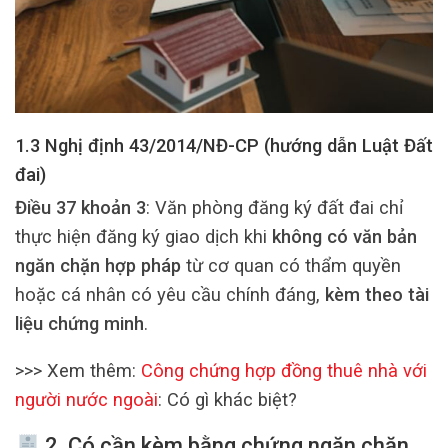
1.3 Nghị định 43/2014/NĐ-CP (hướng dẫn Luật Đất
đai)
Điều 37 khoản 3
: Văn phòng đăng ký đất đai chỉ
thực hiện đăng ký giao dịch khi
không có văn bản
ngăn chặn hợp pháp
từ cơ quan có thẩm quyền
hoặc cá nhân có yêu cầu chính đáng,
kèm theo tài
liệu chứng minh
.
>>> Xem thêm:
Công chứng hợp đồng thuê nhà với
người nước ngoài
: Có gì khác biệt?
2. Có cần kèm
bằng chứng ngăn chặn