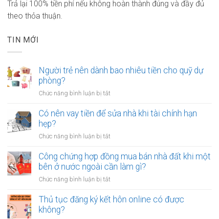
Trả lại 100% tiền phí nếu không hoàn thành đúng và đầy đủ
theo thỏa thuận.
TIN MỚI
Người trẻ nên dành bao nhiêu tiền cho quỹ dự
phòng?
ở
Chức năng bình luận bị tắt
Người
trẻ
Có nên vay tiền để sửa nhà khi tài chính hạn
nên
hẹp?
dành
ở
Chức năng bình luận bị tắt
bao
Có
nhiêu
nên
Công chứng hợp đồng mua bán nhà đất khi một
tiền
vay
bên ở nước ngoài cần làm gì?
cho
tiền
quỹ
ở
Chức năng bình luận bị tắt
để
dự
Công
sửa
phòng?
chứng
Thủ tục đăng ký kết hôn online có được
nhà
hợp
không?
khi
đồng