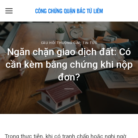
Skip
to
content
CÂU HỎI THƯỜNG GẶP
,
TIN TỨC
Ngăn chặn giao dịch đất: Có
cần kèm bằng chứng khi nộp
đơn?
Trong thực tiễn, khi có tranh chấp hoặc nghi ngờ