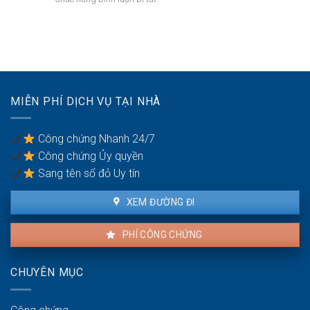
khi
kỳ
Quyền
sản
một
hôn
thừa
bên
nhân
kế
là
của
người
vợ/chồng
có
với
quốc
tài
tịch
MIỄN PHÍ DỊCH VỤ TẠI NHÀ
sản
kép
trong
khu
Công chứng Nhanh 24/7
vực
Công chứng Ủy quyền
ven
biển
Sang tên sổ đỏ Uy tín
XEM ĐƯỜNG ĐI
PHÍ CÔNG CHỨNG
CHUYÊN MỤC