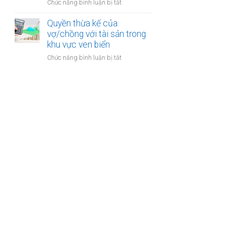
cư
ở
Chức năng bình luận bị tắt
thu
dự
Đăng
hồi
án
ký
Quyền thừa kế của
trong
bất
kết
vợ/chồng với tài sản trong
thời
động
hôn
khu vực ven biển
kỳ
sản
khi
hôn
ở
Chức năng bình luận bị tắt
một
nhân
Quyền
bên
thừa
là
kế
người
của
có
vợ/chồng
quốc
với
tịch
tài
kép
sản
trong
khu
vực
ven
biển