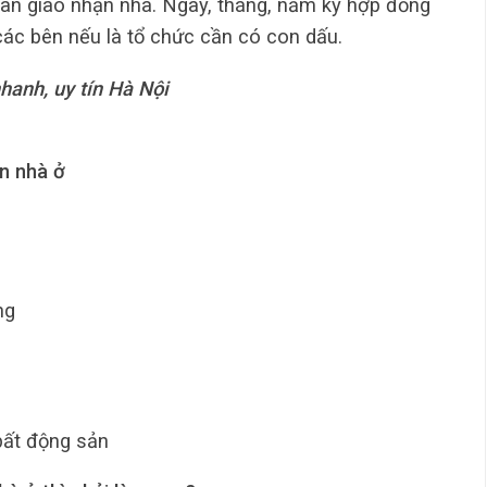
gian giao nhận nhà. Ngày, tháng, năm ký hợp đồng
các bên nếu là tổ chức cần có con dấu.
hanh, uy tín Hà Nội
n nhà ở
ng
bất động sản