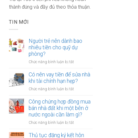
thành đúng và đầy đủ theo thỏa thuận.
TIN MỚI
Người trẻ nên dành bao
nhiêu tiền cho quỹ dự
phòng?
ở
Chức năng bình luận bị tắt
Người
trẻ
Có nên vay tiền để sửa nhà
nên
khi tài chính hạn hẹp?
dành
ở
Chức năng bình luận bị tắt
bao
Có
nhiêu
nên
Công chứng hợp đồng mua
tiền
vay
bán nhà đất khi một bên ở
cho
tiền
nước ngoài cần làm gì?
quỹ
để
dự
ở
Chức năng bình luận bị tắt
sửa
phòng?
Công
nhà
chứng
Thủ tục đăng ký kết hôn
khi