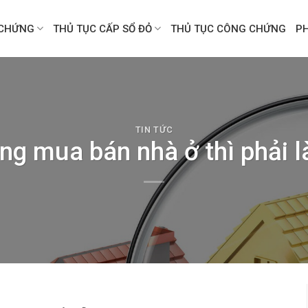
CHỨNG
THỦ TỤC CẤP SỔ ĐỎ
THỦ TỤC CÔNG CHỨNG
P
TIN TỨC
g mua bán nhà ở thì phải 