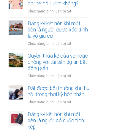
hợp
online có được không?
tài
đồng
chính
ở
Chức năng bình luận bị tắt
mua
hạn
Thủ
bán
hẹp?
tục
Đăng ký kết hôn khi một
nhà
đăng
bên là người được xác định
đất
ký
là vô gia cư
khi
kết
một
ở
Chức năng bình luận bị tắt
hôn
bên
Đăng
online
ở
ký
Quyền thừa kế của vợ hoặc
có
nước
kết
chồng với tài sản dự án bất
được
ngoài
hôn
động sản
không?
cần
khi
làm
ở
Chức năng bình luận bị tắt
một
gì?
Quyền
bên
thừa
Đất được bồi thường khi thu
là
kế
hồi trong thời kỳ hôn nhân
người
của
được
ở
Chức năng bình luận bị tắt
vợ
xác
Đất
hoặc
định
được
Đăng ký kết hôn khi một
chồng
là
bồi
bên là người có quốc tịch
với
vô
thường
kép
tài
gia
khi
sản