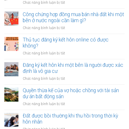
ở
Chức năng bình luận bị tắt
bao
Có
nhiêu
nên
Công chứng hợp đồng mua bán nhà đất khi một
tiền
vay
bên ở nước ngoài cần làm gì?
cho
tiền
quỹ
ở
Chức năng bình luận bị tắt
để
dự
Công
sửa
phòng?
chứng
Thủ tục đăng ký kết hôn online có được
nhà
hợp
không?
khi
đồng
tài
ở
Chức năng bình luận bị tắt
mua
chính
Thủ
bán
hạn
tục
Đăng ký kết hôn khi một bên là người được xác
nhà
hẹp?
đăng
định là vô gia cư
đất
ký
khi
ở
Chức năng bình luận bị tắt
kết
một
Đăng
hôn
bên
ký
Quyền thừa kế của vợ hoặc chồng với tài sản
online
ở
kết
dự án bất động sản
có
nước
hôn
được
ở
Chức năng bình luận bị tắt
ngoài
khi
không?
Quyền
cần
một
thừa
Đất được bồi thường khi thu hồi trong thời kỳ
làm
bên
kế
gì?
hôn nhân
là
của
người