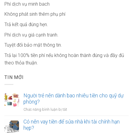
Phí dịch vụ minh bach
Không phát sinh thêm phụ phí
Trả kết quả đúng hẹn.
Phí dịch vụ giá cạnh tranh.
Tuyệt đối bảo mật thông tin.
Trả lại 100% tiền phí nếu không hoàn thành đúng và đầy đủ
theo thỏa thuận.
TIN MỚI
Người trẻ nên dành bao nhiêu tiền cho quỹ dự
phòng?
ở
Chức năng bình luận bị tắt
Người
trẻ
Có nên vay tiền để sửa nhà khi tài chính hạn
nên
hẹp?
dành