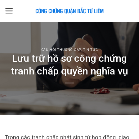
Skip
to
content
CÂU HỎI THƯỜNG GẶP
,
TIN TỨC
Lưu trữ hồ sơ công chứng
tranh chấp quyền nghĩa vụ
Trong các tranh chấp phát sinh từ hợp đồng, giao