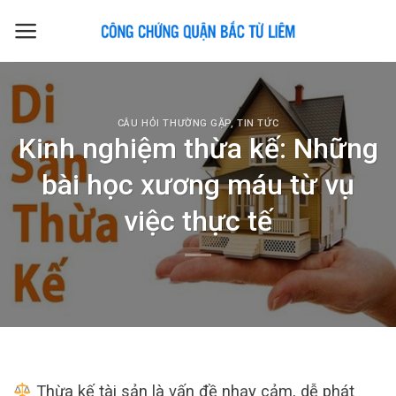
Skip
to
content
CÂU HỎI THƯỜNG GẶP
,
TIN TỨC
Kinh nghiệm thừa kế: Những
bài học xương máu từ vụ
việc thực tế
Thừa kế tài sản là vấn đề nhạy cảm, dễ phát