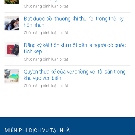
nước
hôn
được
ở
Chức năng bình luận bị tắt
ngoài
khi
không?
Quyền
cần
một
thừa
Đất được bồi thường khi thu hồi trong thời kỳ
làm
bên
kế
gì?
hôn nhân
là
của
người
ở
Chức năng bình luận bị tắt
vợ
được
Đất
hoặc
xác
được
Đăng ký kết hôn khi một bên là người có quốc
chồng
định
bồi
tịch kép
với
là
thường
tài
ở
Chức năng bình luận bị tắt
vô
khi
sản
Đăng
gia
thu
dự
ký
Quyền thừa kế của vợ/chồng với tài sản trong
cư
hồi
án
kết
khu vực ven biển
trong
bất
hôn
thời
ở
Chức năng bình luận bị tắt
động
khi
kỳ
Quyền
sản
một
hôn
thừa
bên
nhân
kế
là
của
người
vợ/chồng
có
với
quốc
tài
tịch
MIỄN PHÍ DỊCH VỤ TẠI NHÀ
sản
kép