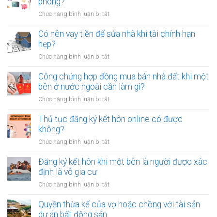
phòng?
ở
Chức năng bình luận bị tắt
Người
trẻ
Có nên vay tiền để sửa nhà khi tài chính hạn
nên
hẹp?
dành
ở
Chức năng bình luận bị tắt
bao
Có
nhiêu
nên
Công chứng hợp đồng mua bán nhà đất khi một
tiền
vay
bên ở nước ngoài cần làm gì?
cho
tiền
quỹ
ở
Chức năng bình luận bị tắt
để
dự
Công
sửa
phòng?
chứng
Thủ tục đăng ký kết hôn online có được
nhà
hợp
không?
khi
đồng
tài
ở
Chức năng bình luận bị tắt
mua
chính
Thủ
bán
hạn
tục
Đăng ký kết hôn khi một bên là người được xác
nhà
hẹp?
đăng
định là vô gia cư
đất
ký
khi
ở
Chức năng bình luận bị tắt
kết
một
Đăng
hôn
bên
ký
Quyền thừa kế của vợ hoặc chồng với tài sản
online
ở
kết
dự án bất động sản
có