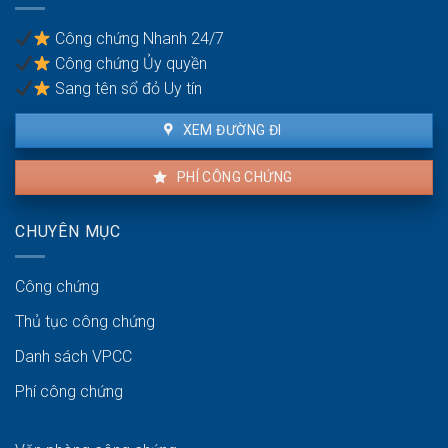
trong
khu
Công chứng Nhanh 24/7
vực
Công chứng Ủy quyền
ven
biển
Sang tên sổ đỏ Uy tín
XEM ĐƯỜNG ĐI
PHÍ CÔNG CHỨNG
CHUYÊN MỤC
Công chứng
Thủ tục công chứng
Danh sách VPCC
Phí công chứng