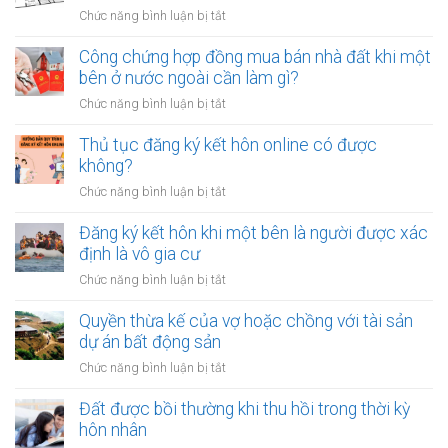
dành
ở
Chức năng bình luận bị tắt
bao
Có
nhiêu
nên
Công chứng hợp đồng mua bán nhà đất khi một
tiền
vay
bên ở nước ngoài cần làm gì?
cho
tiền
quỹ
ở
Chức năng bình luận bị tắt
để
dự
Công
sửa
phòng?
chứng
Thủ tục đăng ký kết hôn online có được
nhà
hợp
không?
khi
đồng
tài
ở
Chức năng bình luận bị tắt
mua
chính
Thủ
bán
hạn
tục
Đăng ký kết hôn khi một bên là người được xác
nhà
hẹp?
đăng
định là vô gia cư
đất
ký
khi
ở
Chức năng bình luận bị tắt
kết
một
Đăng
hôn
bên
ký
Quyền thừa kế của vợ hoặc chồng với tài sản
online
ở
kết
dự án bất động sản
có
nước
hôn
được
ở
Chức năng bình luận bị tắt
ngoài
khi
không?
Quyền
cần
một
thừa
Đất được bồi thường khi thu hồi trong thời kỳ
làm
bên
kế
gì?
hôn nhân
là
của