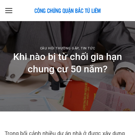
Skip
to
content
CÂU HỎI THƯỜNG GẶP
,
TIN TỨC
Khi nào bị từ chối gia hạn
chung cư 50 năm?
Trong bối cảnh nhiều dự án nhà ở được xây dựng