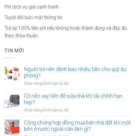
Phí dịch vụ giá cạnh tranh.
Tuyệt đối bảo mật thông tin.
Trả lại 100% tiền phí nếu không hoàn thành đúng và đầy đủ
theo thỏa thuận.
TIN MỚI
Người trẻ nên dành bao nhiêu tiền cho quỹ dự
phòng?
ở
Chức năng bình luận bị tắt
Người
trẻ
Có nên vay tiền để sửa nhà khi tài chính hạn
nên
hẹp?
dành
ở
Chức năng bình luận bị tắt
bao
Có
nhiêu
nên
Công chứng hợp đồng mua bán nhà đất khi một
tiền
vay
bên ở nước ngoài cần làm gì?
cho
tiền
quỹ