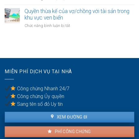
khi
sản
Đăng
gia
thu
dự
ký
Quyền thừa kế của vợ/chồng với tài sản trong
cư
hồi
án
kết
khu vực ven biển
trong
bất
hôn
thời
ở
Chức năng bình luận bị tắt
động
khi
kỳ
Quyền
sản
một
hôn
thừa
bên
nhân
kế
là
của
người
vợ/chồng
có
với
quốc
tài
tịch
MIỄN PHÍ DỊCH VỤ TẠI NHÀ
sản
kép
trong
khu
Công chứng Nhanh 24/7
vực
Công chứng Ủy quyền
ven
biển
Sang tên sổ đỏ Uy tín
XEM ĐƯỜNG ĐI
PHÍ CÔNG CHỨNG