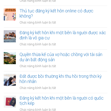
ở
Chức năng bình luận bị tắt
để
dự
Công
sửa
phòng?
chứng
Thủ tục đăng ký kết hôn online có được
nhà
hợp
không?
khi
đồng
tài
ở
Chức năng bình luận bị tắt
mua
chính
Thủ
bán
hạn
tục
Đăng ký kết hôn khi một bên là người được xác
nhà
hẹp?
đăng
định là vô gia cư
đất
ký
khi
ở
Chức năng bình luận bị tắt
kết
một
Đăng
hôn
bên
ký
Quyền thừa kế của vợ hoặc chồng với tài sản
online
ở
kết
dự án bất động sản
có
nước
hôn
được
ở
Chức năng bình luận bị tắt
ngoài
khi
không?
Quyền
cần
một
thừa
Đất được bồi thường khi thu hồi trong thời kỳ
làm
bên
kế
gì?
hôn nhân
là
của
người
ở
Chức năng bình luận bị tắt
vợ
được
Đất
hoặc
xác
được
Đăng ký kết hôn khi một bên là người có quốc
chồng
định
bồi
tịch kép
với
là
thường
tài
ở
Chức năng bình luận bị tắt
vô