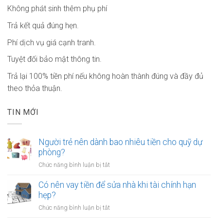
Không phát sinh thêm phụ phí
Trả kết quả đúng hẹn.
Phí dịch vụ giá cạnh tranh.
Tuyệt đối bảo mật thông tin.
Trả lại 100% tiền phí nếu không hoàn thành đúng và đầy đủ
theo thỏa thuận.
TIN MỚI
Người trẻ nên dành bao nhiêu tiền cho quỹ dự
phòng?
ở
Chức năng bình luận bị tắt
Người
trẻ
Có nên vay tiền để sửa nhà khi tài chính hạn
nên
hẹp?
dành
ở
Chức năng bình luận bị tắt
bao
Có