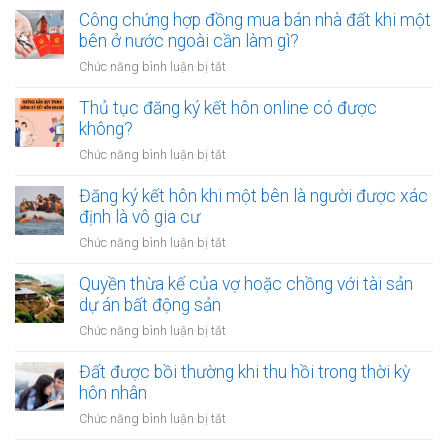
nhiêu
nên
Công chứng hợp đồng mua bán nhà đất khi một
tiền
vay
bên ở nước ngoài cần làm gì?
cho
tiền
quỹ
ở
Chức năng bình luận bị tắt
để
dự
Công
sửa
phòng?
chứng
Thủ tục đăng ký kết hôn online có được
nhà
hợp
không?
khi
đồng
tài
ở
Chức năng bình luận bị tắt
mua
chính
Thủ
bán
hạn
tục
Đăng ký kết hôn khi một bên là người được xác
nhà
hẹp?
đăng
định là vô gia cư
đất
ký
khi
ở
Chức năng bình luận bị tắt
kết
một
Đăng
hôn
bên
ký
Quyền thừa kế của vợ hoặc chồng với tài sản
online
ở
kết
dự án bất động sản
có
nước
hôn
được
ở
Chức năng bình luận bị tắt
ngoài
khi
không?
Quyền
cần
một
thừa
Đất được bồi thường khi thu hồi trong thời kỳ
làm
bên
kế
gì?
hôn nhân
là
của
người
ở
Chức năng bình luận bị tắt
vợ
được
Đất
hoặc