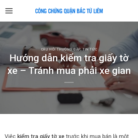
Skip
to
content
CÂU HỎI THƯỜNG GẶP
,
TIN TỨC
Hướng dẫn kiểm tra giấy tờ
xe – Tránh mua phải xe gian
Việc
kiểm tra giấy tờ xe
trước khi mua bán là một