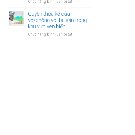
cư
ở
Chức năng bình luận bị tắt
thu
dự
Đăng
hồi
án
ký
Quyền thừa kế của
trong
bất
kết
vợ/chồng với tài sản trong
thời
động
hôn
khu vực ven biển
kỳ
sản
khi
hôn
ở
Chức năng bình luận bị tắt
một
nhân
Quyền
bên
thừa
là
kế
người
của
có
vợ/chồng
quốc
với
tịch
tài
kép
sản
trong
khu
vực
ven
biển