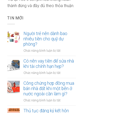
thành đúng và đầy đủ theo thỏa thuận.
TIN MỚI
Người trẻ nên dành bao
nhiêu tiền cho quỹ dự
phòng?
ở
Chức năng bình luận bị tắt
Người
trẻ
Có nên vay tiền để sửa nhà
nên
khi tài chính hạn hẹp?
dành
ở
Chức năng bình luận bị tắt
bao
Có
nhiêu
nên
Công chứng hợp đồng mua
tiền
vay
bán nhà đất khi một bên ở
cho
tiền
nước ngoài cần làm gì?
quỹ
để
dự
ở
Chức năng bình luận bị tắt
sửa
phòng?
Công
nhà
chứng
Thủ tục đăng ký kết hôn
khi