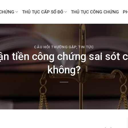
CHỨNG
THỦ TỤC CẤP SỔ ĐỎ
THỦ TỤC CÔNG CHỨNG
P
CÂU HỎI THƯỜNG GẶP
,
TIN TỨC
ận tiền công chứng sai sót 
không?