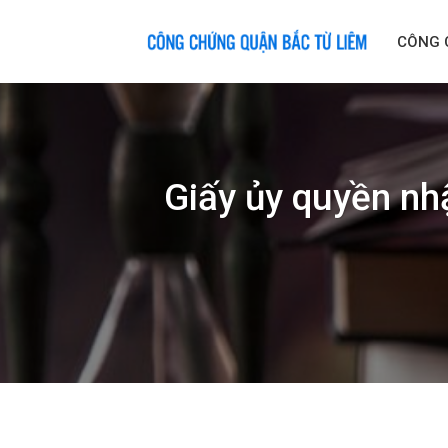
Skip
to
CÔNG 
content
Giấy ủy quyền nh