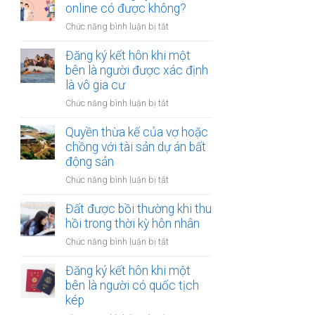
hợp
online có được không?
tài
đồng
chính
ở
Chức năng bình luận bị tắt
mua
hạn
Thủ
bán
hẹp?
tục
Đăng ký kết hôn khi một
nhà
đăng
bên là người được xác định
đất
ký
là vô gia cư
khi
kết
một
ở
Chức năng bình luận bị tắt
hôn
bên
Đăng
online
ở
ký
Quyền thừa kế của vợ hoặc
có
nước
kết
chồng với tài sản dự án bất
được
ngoài
hôn
động sản
không?
cần
khi
làm
ở
Chức năng bình luận bị tắt
một
gì?
Quyền
bên
thừa
Đất được bồi thường khi thu
là
kế
hồi trong thời kỳ hôn nhân
người
của
được
ở
Chức năng bình luận bị tắt
vợ
xác
Đất
hoặc
định
được
Đăng ký kết hôn khi một
chồng
là
bồi
bên là người có quốc tịch
với
vô
thường
kép
tài
gia
khi
sản