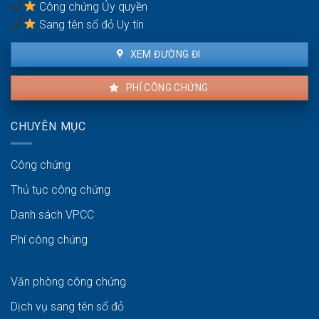
Công chứng Ủy quyền
ven
biển
Sang tên sổ đỏ Uy tín
XEM ĐƯỜNG ĐI
PHÍ CÔNG CHỨNG
CHUYÊN MỤC
Công chứng
Thủ tục công chứng
Danh sách VPCC
Phí công chứng
Văn phòng công chứng
Dịch vụ sang tên sổ đỏ