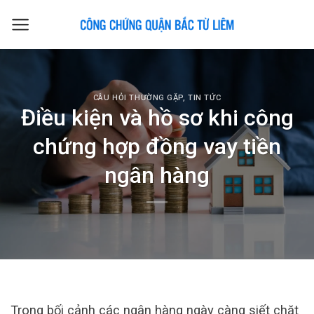
Skip
to
content
CÂU HỎI THƯỜNG GẶP
,
TIN TỨC
Điều kiện và hồ sơ khi công
chứng hợp đồng vay tiền
ngân hàng
Trong bối cảnh các ngân hàng ngày càng siết chặt