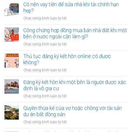
trẻ
Có nên vay tiền để sửa nhà khi tài chính hạn
nên
hẹp?
dành
ở
Chức năng bình luận bị tắt
bao
Có
nhiêu
nên
Công chứng hợp đồng mua bán nhà đất khi một
tiền
vay
bên ở nước ngoài cần làm gì?
cho
tiền
quỹ
ở
Chức năng bình luận bị tắt
để
dự
Công
sửa
phòng?
chứng
Thủ tục đăng ký kết hôn online có được
nhà
hợp
không?
khi
đồng
tài
ở
Chức năng bình luận bị tắt
mua
chính
Thủ
bán
hạn
tục
Đăng ký kết hôn khi một bên là người được xác
nhà
hẹp?
đăng
định là vô gia cư
đất
ký
khi
ở
Chức năng bình luận bị tắt
kết
một
Đăng
hôn
bên
ký
Quyền thừa kế của vợ hoặc chồng với tài sản
online
ở
kết
dự án bất động sản
có
nước
hôn
được
ở
Chức năng bình luận bị tắt
ngoài
khi
không?
Quyền
cần
một