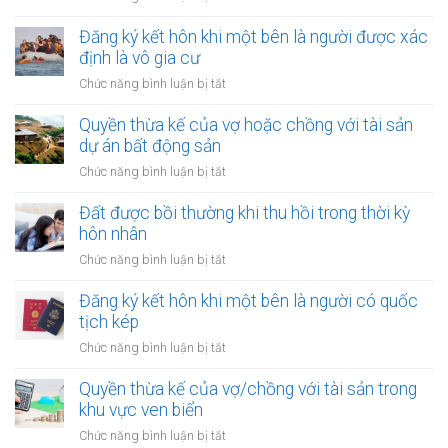
mua
chính
Thủ
bán
hạn
tục
Đăng ký kết hôn khi một bên là người được xác
nhà
hẹp?
đăng
định là vô gia cư
đất
ký
khi
ở
Chức năng bình luận bị tắt
kết
một
Đăng
hôn
bên
ký
Quyền thừa kế của vợ hoặc chồng với tài sản
online
ở
kết
dự án bất động sản
có
nước
hôn
được
ở
Chức năng bình luận bị tắt
ngoài
khi
không?
Quyền
cần
một
thừa
Đất được bồi thường khi thu hồi trong thời kỳ
làm
bên
kế
gì?
hôn nhân
là
của
người
ở
Chức năng bình luận bị tắt
vợ
được
Đất
hoặc
xác
được
Đăng ký kết hôn khi một bên là người có quốc
chồng
định
bồi
tịch kép
với
là
thường
tài
ở
Chức năng bình luận bị tắt
vô
khi
sản
Đăng
gia
thu
dự
ký
Quyền thừa kế của vợ/chồng với tài sản trong
cư
hồi
án
kết
khu vực ven biển
trong
bất
hôn
thời
ở
Chức năng bình luận bị tắt
động
khi