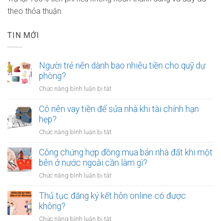
theo thỏa thuận.
TIN MỚI
Người trẻ nên dành bao nhiêu tiền cho quỹ dự
phòng?
ở
Chức năng bình luận bị tắt
Người
trẻ
Có nên vay tiền để sửa nhà khi tài chính hạn
nên
hẹp?
dành
ở
Chức năng bình luận bị tắt
bao
Có
nhiêu
nên
Công chứng hợp đồng mua bán nhà đất khi một
tiền
vay
bên ở nước ngoài cần làm gì?
cho
tiền
quỹ
ở
Chức năng bình luận bị tắt
để
dự
Công
sửa
phòng?
chứng
Thủ tục đăng ký kết hôn online có được
nhà
hợp
không?
khi
đồng
tài
ở
Chức năng bình luận bị tắt