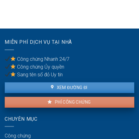
kỳ
Quyền
sản
một
hôn
thừa
bên
nhân
kế
là
của
người
vợ/chồng
có
với
quốc
tài
tịch
MIỄN PHÍ DỊCH VỤ TẠI NHÀ
sản
kép
trong
khu
Công chứng Nhanh 24/7
vực
Công chứng Ủy quyền
ven
biển
Sang tên sổ đỏ Uy tín
XEM ĐƯỜNG ĐI
PHÍ CÔNG CHỨNG
CHUYÊN MỤC
Công chứng