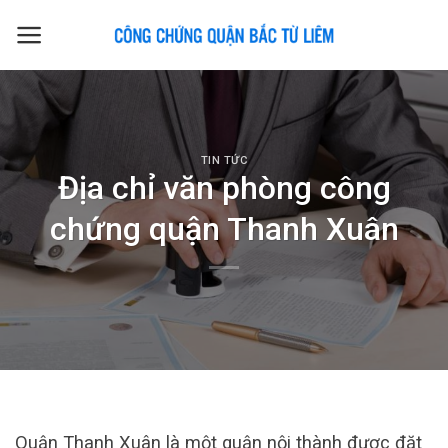
Skip
to
content
TIN TỨC
Địa chỉ văn phòng công
chứng quận Thanh Xuân
Quận Thanh Xuân là một quận nội thành được đặt