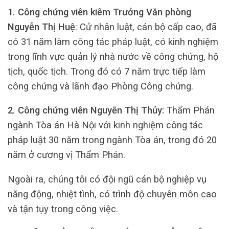
1. Công chứng viên kiêm Trưởng Văn phòng
Nguyễn Thị Huệ
: Cử nhân luật, cán bộ cấp cao, đã
có 31 năm làm công tác pháp luật, có kinh nghiệm
trong lĩnh vực quản lý nhà nước về công chứng, hộ
tịch, quốc tịch. Trong đó có 7 năm trực tiếp làm
công chứng và lãnh đạo Phòng Công chứng.
2. Công chứng viên Nguyễn Thị Thủy:
Thẩm Phán
ngành Tòa án Hà Nội với kinh nghiệm công tác
pháp luật 30 năm trong ngành Tòa án, trong đó 20
năm ở cương vị Thẩm Phán.
Ngoài ra, chúng tôi có đội ngũ cán bộ nghiệp vụ
năng động, nhiệt tình, có trình độ chuyên môn cao
và tận tụy trong công việc.