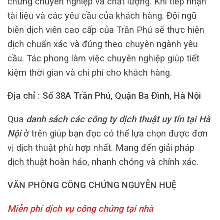
chứng chuyên nghiệp và chất lượng. Khi tiếp nhận
tài liệu và các yêu cầu của khách hàng. Đội ngũ
biên dịch viên cao cấp của Trần Phú sẽ thực hiện
dịch chuẩn xác và đúng theo chuyên ngành yêu
cầu. Tác phong làm việc chuyên nghiệp giúp tiết
kiệm thời gian và chi phí cho khách hàng.
Địa chỉ : Số 38A Trần Phú, Quận Ba Đình, Hà Nội
Qua
danh sách các công ty dịch thuật uy tín tại Hà
Nội
ở trên giúp bạn đọc có thể lựa chọn được đơn
vị dịch thuật phù hợp nhất. Mang đến giải pháp
dịch thuật hoàn hảo, nhanh chóng và chính xác.
VĂN PHÒNG CÔNG CHỨNG NGUYỄN HUỆ
Miễn phí dịch vụ công chứng tại nhà