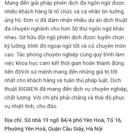
Mang đến giải pháp phiên dịch đa ngôn ngữ được
nhiều khách hàng là tổ chức và cá nhân tin tưởng,
ủng hộ. Đơn vị đã đảm nhận nhiều dự án dịch thuật
đa chuyên nghành cho hơn 50 thứ ngôn ngữ khác
nhau. Sở hữu đội ngũ phiên dịch được tuyển chọn
kỹ lưỡng, trình độ ngoại ngữ tốt và có chuyên môn
cao. Tác phong chuyên nghiệp cùng quy trình làm
việc khoa học cam kết thời gian hoàn thành đúng
tiến độVới sứ mệnh mang đến những giá trị tốt
nhất cho khách hàng và tuân thủ pháp luật. Dịch
thuật BIGBEN đã mang đến dịch vụ chuyên nghiệp,
chất lượng. Với chi phí phải chăng và thái độ phục
vụ nhiệt tình, chu đáo.
Địa chỉ: Số nhà 19 ngõ 84/4 phố Yên Hoà, Tổ 16,
Phường Yên Hoà, Quận Cầu Giấy, Hà Nội