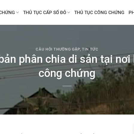
CHỨNG
THỦ TỤC CẤP SỔ ĐỎ
THỦ TỤC CÔNG CHỨNG
P
CÂU HỎI THƯỜNG GẶP
,
TIN TỨC
ản phân chia di sản tại nơi
công chứng