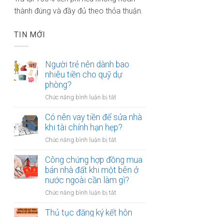
thành đúng và đầy đủ theo thỏa thuận.
TIN MỚI
Người trẻ nên dành bao
nhiêu tiền cho quỹ dự
phòng?
ở
Chức năng bình luận bị tắt
Người
trẻ
Có nên vay tiền để sửa nhà
nên
khi tài chính hạn hẹp?
dành
ở
Chức năng bình luận bị tắt
bao
Có
nhiêu
nên
Công chứng hợp đồng mua
tiền
vay
bán nhà đất khi một bên ở
cho
tiền
nước ngoài cần làm gì?
quỹ
để
dự
ở
Chức năng bình luận bị tắt
sửa
phòng?
Công
nhà
chứng
Thủ tục đăng ký kết hôn
khi