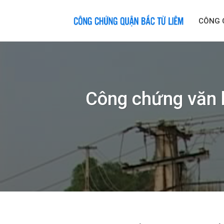
Skip
to
CÔNG 
content
Công chứng văn b