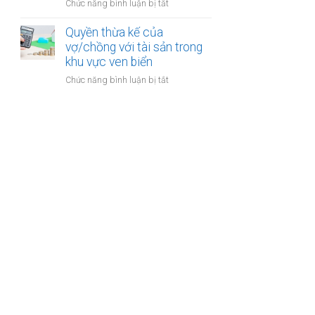
cư
ở
Chức năng bình luận bị tắt
thu
dự
Đăng
hồi
án
ký
Quyền thừa kế của
trong
bất
kết
vợ/chồng với tài sản trong
thời
động
hôn
khu vực ven biển
kỳ
sản
khi
hôn
ở
Chức năng bình luận bị tắt
một
nhân
Quyền
bên
thừa
là
kế
người
của
có
vợ/chồng
quốc
với
tịch
tài
kép
sản
trong
khu
vực
ven
biển