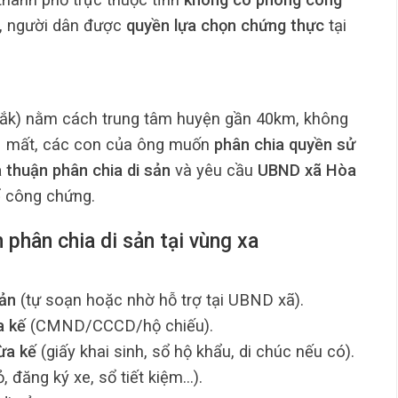
, người dân được
quyền lựa chọn chứng thực
tại
ắk) nằm cách trung tâm huyện gần 40km, không
N mất, các con của ông muốn
phân chia quyền sử
a thuận phân chia di sản
và yêu cầu
UBND xã Hòa
để công chứng.
phân chia di sản tại vùng xa
sản
(tự soạn hoặc nhờ hỗ trợ tại UBND xã).
a kế
(CMND/CCCD/hộ chiếu).
ừa kế
(giấy khai sinh, sổ hộ khẩu, di chúc nếu có).
, đăng ký xe, sổ tiết kiệm…).