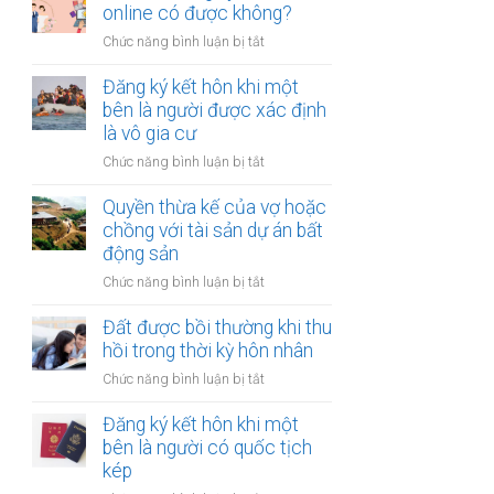
hợp
online có được không?
tài
đồng
chính
ở
Chức năng bình luận bị tắt
mua
hạn
Thủ
bán
hẹp?
tục
Đăng ký kết hôn khi một
nhà
đăng
bên là người được xác định
đất
ký
là vô gia cư
khi
kết
một
ở
Chức năng bình luận bị tắt
hôn
bên
Đăng
online
ở
ký
Quyền thừa kế của vợ hoặc
có
nước
kết
chồng với tài sản dự án bất
được
ngoài
hôn
động sản
không?
cần
khi
làm
ở
Chức năng bình luận bị tắt
một
gì?
Quyền
bên
thừa
Đất được bồi thường khi thu
là
kế
hồi trong thời kỳ hôn nhân
người
của
được
ở
Chức năng bình luận bị tắt
vợ
xác
Đất
hoặc
định
được
Đăng ký kết hôn khi một
chồng
là
bồi
bên là người có quốc tịch
với
vô
thường
kép
tài
gia
khi
sản