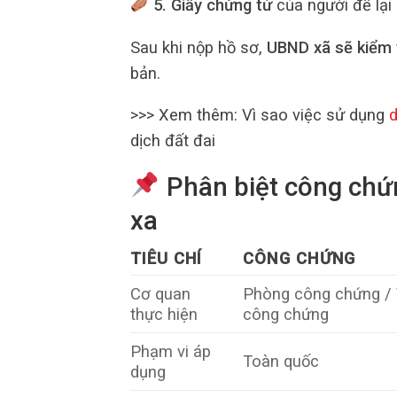
5. Giấy chứng tử
của người để lại 
Sau khi nộp hồ sơ,
UBND xã sẽ kiểm 
bản.
>>> Xem thêm: Vì sao việc sử dụng
d
dịch đất đai
Phân biệt công chứn
xa
TIÊU CHÍ
CÔNG CHỨNG
Cơ quan
Phòng công chứng /
thực hiện
công chứng
Phạm vi áp
Toàn quốc
dụng