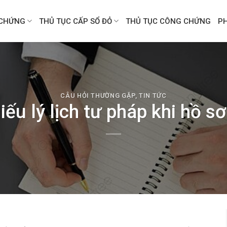
CHỨNG
THỦ TỤC CẤP SỔ ĐỎ
THỦ TỤC CÔNG CHỨNG
P
CÂU HỎI THƯỜNG GẶP
,
TIN TỨC
u lý lịch tư pháp khi hồ sơ