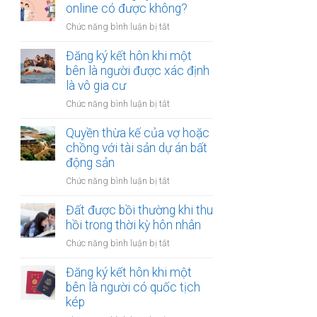
hợp
online có được không?
tài
đồng
chính
ở
Chức năng bình luận bị tắt
mua
hạn
Thủ
bán
hẹp?
tục
Đăng ký kết hôn khi một
nhà
đăng
bên là người được xác định
đất
ký
là vô gia cư
khi
kết
một
ở
Chức năng bình luận bị tắt
hôn
bên
Đăng
online
ở
ký
Quyền thừa kế của vợ hoặc
có
nước
kết
chồng với tài sản dự án bất
được
ngoài
hôn
động sản
không?
cần
khi
làm
ở
Chức năng bình luận bị tắt
một
gì?
Quyền
bên
thừa
Đất được bồi thường khi thu
là
kế
hồi trong thời kỳ hôn nhân
người
của
được
ở
Chức năng bình luận bị tắt
vợ
xác
Đất
hoặc
định
được
Đăng ký kết hôn khi một
chồng
là
bồi
bên là người có quốc tịch
với
vô
thường
kép
tài
gia
khi
sản