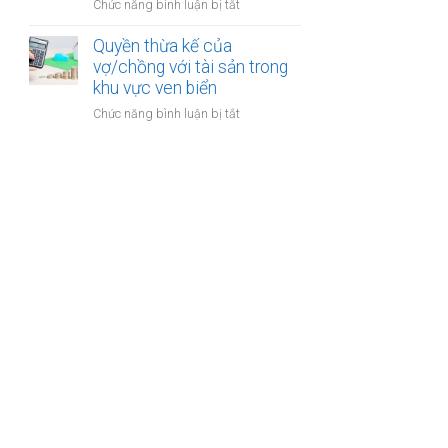
cư
ở
Chức năng bình luận bị tắt
thu
dự
Đăng
hồi
án
ký
Quyền thừa kế của
trong
bất
kết
vợ/chồng với tài sản trong
thời
động
hôn
khu vực ven biển
kỳ
sản
khi
hôn
ở
Chức năng bình luận bị tắt
một
nhân
Quyền
bên
thừa
là
kế
người
của
có
vợ/chồng
quốc
với
tịch
tài
kép
sản
trong
khu
vực
ven
biển