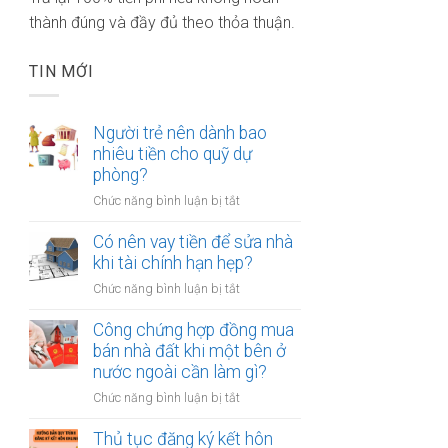
thành đúng và đầy đủ theo thỏa thuận.
TIN MỚI
Người trẻ nên dành bao
nhiêu tiền cho quỹ dự
phòng?
ở
Chức năng bình luận bị tắt
Người
trẻ
Có nên vay tiền để sửa nhà
nên
khi tài chính hạn hẹp?
dành
ở
Chức năng bình luận bị tắt
bao
Có
nhiêu
nên
Công chứng hợp đồng mua
tiền
vay
bán nhà đất khi một bên ở
cho
tiền
nước ngoài cần làm gì?
quỹ
để
dự
ở
Chức năng bình luận bị tắt
sửa
phòng?
Công
nhà
chứng
Thủ tục đăng ký kết hôn
khi