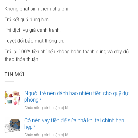
Không phát sinh thêm phụ phí
Trả kết quả đúng hẹn.
Phí dịch vụ giá cạnh tranh.
Tuyệt đối bảo mật thông tin.
Trả lại 100% tiền phí nếu không hoàn thành đúng và đầy đủ
theo thỏa thuận.
TIN MỚI
Người trẻ nên dành bao nhiêu tiền cho quỹ dự
phòng?
ở
Chức năng bình luận bị tắt
Người
trẻ
Có nên vay tiền để sửa nhà khi tài chính hạn
nên
hẹp?
dành
ở
Chức năng bình luận bị tắt
bao