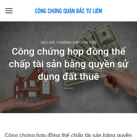
Skip
to
content
CÂU HỎI THƯỜNG GẶP
,
TIN TỨC
Công chứng hợp đồng thế
chấp tài sản bằng quyền sử
dụng đất thuê
Công chứng hợp đồng thế chấp tài sản bằng quyền