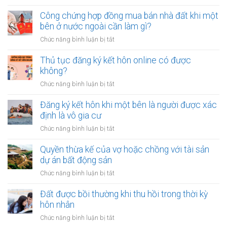
Có
nhiêu
nên
Công chứng hợp đồng mua bán nhà đất khi một
tiền
vay
bên ở nước ngoài cần làm gì?
cho
tiền
quỹ
ở
Chức năng bình luận bị tắt
để
dự
Công
sửa
phòng?
chứng
Thủ tục đăng ký kết hôn online có được
nhà
hợp
không?
khi
đồng
tài
ở
Chức năng bình luận bị tắt
mua
chính
Thủ
bán
hạn
tục
Đăng ký kết hôn khi một bên là người được xác
nhà
hẹp?
đăng
định là vô gia cư
đất
ký
khi
ở
Chức năng bình luận bị tắt
kết
một
Đăng
hôn
bên
ký
Quyền thừa kế của vợ hoặc chồng với tài sản
online
ở
kết
dự án bất động sản
có
nước
hôn
được
ở
Chức năng bình luận bị tắt
ngoài
khi
không?
Quyền
cần
một
thừa
Đất được bồi thường khi thu hồi trong thời kỳ
làm
bên
kế
gì?
hôn nhân
là
của
người
ở
Chức năng bình luận bị tắt
vợ
được