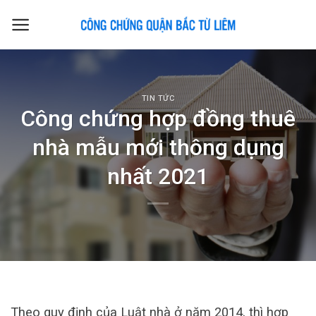
Skip
to
content
TIN TỨC
Công chứng hợp đồng thuê
nhà mẫu mới thông dụng
nhất 2021
Theo quy định của Luật nhà ở năm 2014, thì hợp