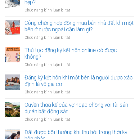
nên
hẹp?
dành
ở
Chức năng bình luận bị tắt
bao
Có
nhiêu
nên
Công chứng hợp đồng mua bán nhà đất khi một
tiền
vay
bên ở nước ngoài cần làm gì?
cho
tiền
quỹ
ở
Chức năng bình luận bị tắt
để
dự
Công
sửa
phòng?
chứng
Thủ tục đăng ký kết hôn online có được
nhà
hợp
không?
khi
đồng
tài
ở
Chức năng bình luận bị tắt
mua
chính
Thủ
bán
hạn
tục
Đăng ký kết hôn khi một bên là người được xác
nhà
hẹp?
đăng
định là vô gia cư
đất
ký
khi
ở
Chức năng bình luận bị tắt
kết
một
Đăng
hôn
bên
ký
Quyền thừa kế của vợ hoặc chồng với tài sản
online
ở
kết
dự án bất động sản
có
nước
hôn
được
ở
Chức năng bình luận bị tắt
ngoài
khi
không?
Quyền
cần
một
thừa
Đất được bồi thường khi thu hồi trong thời kỳ
làm
bên
kế
gì?
hôn nhân
là