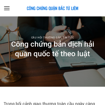
Skip
to
content
CÂU HỎI THƯỜNG GẶP
,
TIN TỨC
Công chứng bản dịch hải
quan quốc tế theo luật
Trong bối cảnh giao thương toàn cầu ngày càng