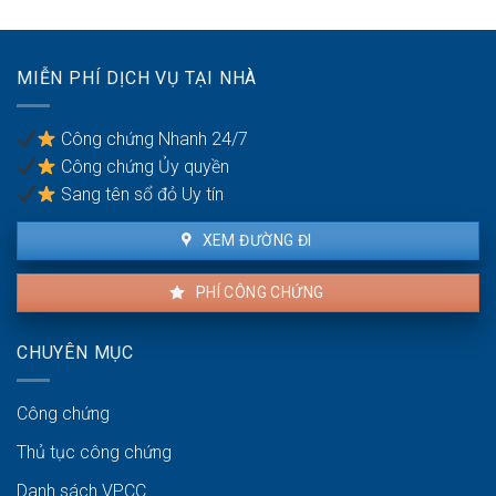
người
vợ/chồng
có
với
quốc
tài
tịch
MIỄN PHÍ DỊCH VỤ TẠI NHÀ
sản
kép
trong
khu
Công chứng Nhanh 24/7
vực
Công chứng Ủy quyền
ven
biển
Sang tên sổ đỏ Uy tín
XEM ĐƯỜNG ĐI
PHÍ CÔNG CHỨNG
CHUYÊN MỤC
Công chứng
Thủ tục công chứng
Danh sách VPCC