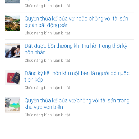
ký
khi
ở
Chức năng bình luận bị tắt
kết
một
Đăng
hôn
bên
ký
Quyền thừa kế của vợ hoặc chồng với tài sản
online
ở
kết
dự án bất động sản
có
nước
hôn
được
ở
Chức năng bình luận bị tắt
ngoài
khi
không?
Quyền
cần
một
thừa
Đất được bồi thường khi thu hồi trong thời kỳ
làm
bên
kế
gì?
hôn nhân
là
của
người
ở
Chức năng bình luận bị tắt
vợ
được
Đất
hoặc
xác
được
Đăng ký kết hôn khi một bên là người có quốc
chồng
định
bồi
tịch kép
với
là
thường
tài
ở
Chức năng bình luận bị tắt
vô
khi
sản
Đăng
gia
thu
dự
ký
Quyền thừa kế của vợ/chồng với tài sản trong
cư
hồi
án
kết
khu vực ven biển
trong
bất
hôn
thời
ở
Chức năng bình luận bị tắt
động
khi
kỳ
Quyền
sản
một
hôn
thừa
bên
nhân
kế
là
của