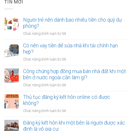
TIN MỚI
Người trẻ nên dành bao nhiêu tiền cho quỹ dự
phòng?
ở
Chức năng bình luận bị tắt
Người
trẻ
Có nên vay tiền để sửa nhà khi tài chính hạn
nên
hẹp?
dành
ở
Chức năng bình luận bị tắt
bao
Có
nhiêu
nên
Công chứng hợp đồng mua bán nhà đất khi một
tiền
vay
bên ở nước ngoài cần làm gì?
cho
tiền
quỹ
ở
Chức năng bình luận bị tắt
để
dự
Công
sửa
phòng?
chứng
Thủ tục đăng ký kết hôn online có được
nhà
hợp
không?
khi
đồng
tài
ở
Chức năng bình luận bị tắt
mua
chính
Thủ
bán
hạn
tục
Đăng ký kết hôn khi một bên là người được xác
nhà
hẹp?
đăng
định là vô gia cư
đất