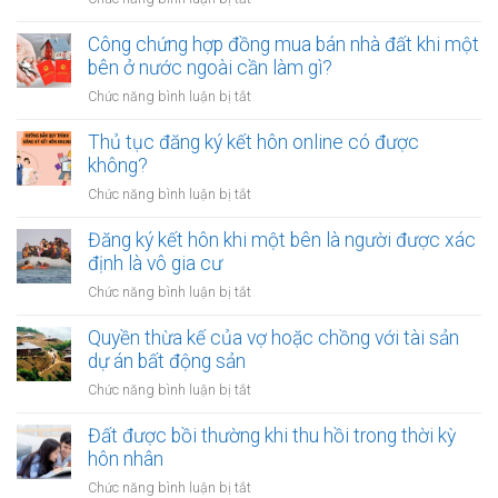
bao
Có
nhiêu
nên
Công chứng hợp đồng mua bán nhà đất khi một
tiền
vay
bên ở nước ngoài cần làm gì?
cho
tiền
quỹ
ở
Chức năng bình luận bị tắt
để
dự
Công
sửa
phòng?
chứng
Thủ tục đăng ký kết hôn online có được
nhà
hợp
không?
khi
đồng
tài
ở
Chức năng bình luận bị tắt
mua
chính
Thủ
bán
hạn
tục
Đăng ký kết hôn khi một bên là người được xác
nhà
hẹp?
đăng
định là vô gia cư
đất
ký
khi
ở
Chức năng bình luận bị tắt
kết
một
Đăng
hôn
bên
ký
Quyền thừa kế của vợ hoặc chồng với tài sản
online
ở
kết
dự án bất động sản
có
nước
hôn
được
ở
Chức năng bình luận bị tắt
ngoài
khi
không?
Quyền
cần
một
thừa
Đất được bồi thường khi thu hồi trong thời kỳ
làm
bên
kế
gì?
hôn nhân
là
của
người
ở
Chức năng bình luận bị tắt
vợ