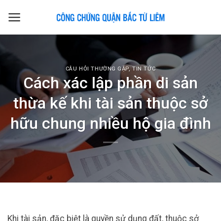
Skip
to
content
CÂU HỎI THƯỜNG GẶP
,
TIN TỨC
Cách xác lập phần di sản
thừa kế khi tài sản thuộc sở
hữu chung nhiều hộ gia đình
Khi tài sản, đặc biệt là quyền sử dụng đất, thuộc sở