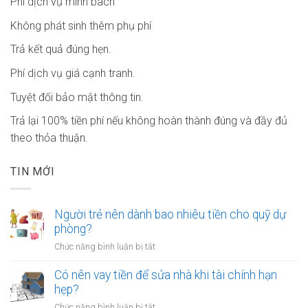
Phí dịch vụ minh bach
Không phát sinh thêm phụ phí
Trả kết quả đúng hẹn.
Phí dịch vụ giá cạnh tranh.
Tuyệt đối bảo mật thông tin.
Trả lại 100% tiền phí nếu không hoàn thành đúng và đầy đủ
theo thỏa thuận.
TIN MỚI
Người trẻ nên dành bao nhiêu tiền cho quỹ dự
phòng?
ở
Chức năng bình luận bị tắt
Người
trẻ
Có nên vay tiền để sửa nhà khi tài chính hạn
nên
hẹp?
dành
ở
Chức năng bình luận bị tắt