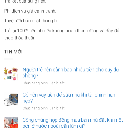
Trả kết quả đúng hẹn.
Phí dịch vụ giá cạnh tranh.
Tuyệt đối bảo mật thông tin.
Trả lại 100% tiền phí nếu không hoàn thành đúng và đầy đủ
theo thỏa thuận.
TIN MỚI
Người trẻ nên dành bao nhiêu tiền cho quỹ dự
phòng?
ở
Chức năng bình luận bị tắt
Người
trẻ
Có nên vay tiền để sửa nhà khi tài chính hạn
nên
hẹp?
dành
ở
Chức năng bình luận bị tắt
bao
Có
nhiêu
nên
Công chứng hợp đồng mua bán nhà đất khi một
tiền
vay
bên ở nước ngoài cần làm gì?
cho