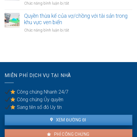
tài
ở
Chức năng bình luận bị tắt
vô
khi
sản
Đăng
gia
thu
dự
ký
Quyền thừa kế của vợ/chồng với tài sản trong
cư
hồi
án
kết
khu vực ven biển
trong
bất
hôn
thời
ở
Chức năng bình luận bị tắt
động
khi
kỳ
Quyền
sản
một
hôn
thừa
bên
nhân
kế
là
của
người
vợ/chồng
có
với
quốc
tài
tịch
MIỄN PHÍ DỊCH VỤ TẠI NHÀ
sản
kép
trong
khu
Công chứng Nhanh 24/7
vực
Công chứng Ủy quyền
ven
biển
Sang tên sổ đỏ Uy tín
XEM ĐƯỜNG ĐI
PHÍ CÔNG CHỨNG