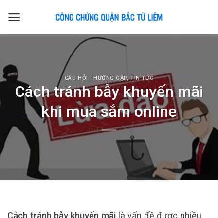
Skip
to
content
CÂU HỎI THƯỜNG GẶP
,
TIN TỨC
Cách tránh bẫy khuyến mãi
khi mua sắm online
Cách tránh bẫy khuyến mãi
là vấn đề được nhiều