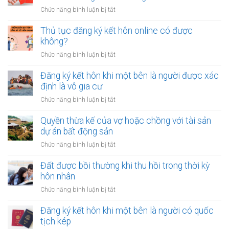
tiền
quỹ
ở
Chức năng bình luận bị tắt
để
dự
Công
sửa
phòng?
chứng
Thủ tục đăng ký kết hôn online có được
nhà
hợp
không?
khi
đồng
tài
ở
Chức năng bình luận bị tắt
mua
chính
Thủ
bán
hạn
tục
Đăng ký kết hôn khi một bên là người được xác
nhà
hẹp?
đăng
định là vô gia cư
đất
ký
khi
ở
Chức năng bình luận bị tắt
kết
một
Đăng
hôn
bên
ký
Quyền thừa kế của vợ hoặc chồng với tài sản
online
ở
kết
dự án bất động sản
có
nước
hôn
được
ở
Chức năng bình luận bị tắt
ngoài
khi
không?
Quyền
cần
một
thừa
Đất được bồi thường khi thu hồi trong thời kỳ
làm
bên
kế
gì?
hôn nhân
là
của
người
ở
Chức năng bình luận bị tắt
vợ
được
Đất
hoặc
xác
được
Đăng ký kết hôn khi một bên là người có quốc
chồng
định
bồi
tịch kép
với
là
thường