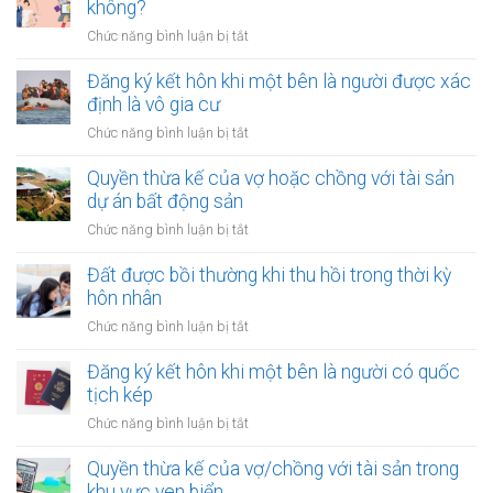
hợp
không?
khi
đồng
tài
ở
Chức năng bình luận bị tắt
mua
chính
Thủ
bán
hạn
tục
Đăng ký kết hôn khi một bên là người được xác
nhà
hẹp?
đăng
định là vô gia cư
đất
ký
khi
ở
Chức năng bình luận bị tắt
kết
một
Đăng
hôn
bên
ký
Quyền thừa kế của vợ hoặc chồng với tài sản
online
ở
kết
dự án bất động sản
có
nước
hôn
được
ở
Chức năng bình luận bị tắt
ngoài
khi
không?
Quyền
cần
một
thừa
Đất được bồi thường khi thu hồi trong thời kỳ
làm
bên
kế
gì?
hôn nhân
là
của
người
ở
Chức năng bình luận bị tắt
vợ
được
Đất
hoặc
xác
được
Đăng ký kết hôn khi một bên là người có quốc
chồng
định
bồi
tịch kép
với
là
thường
tài
ở
Chức năng bình luận bị tắt
vô
khi
sản
Đăng
gia
thu
dự
ký
Quyền thừa kế của vợ/chồng với tài sản trong
cư
hồi
án
kết
khu vực ven biển