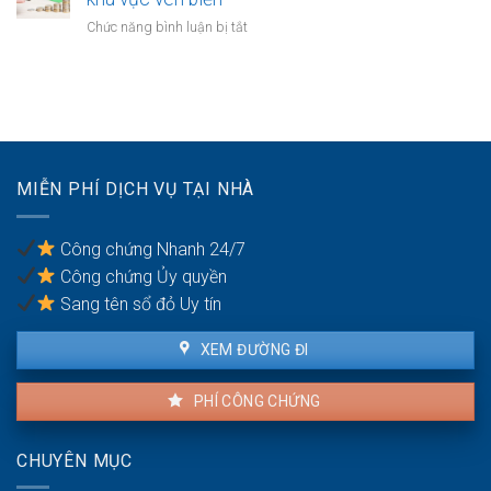
trong
bất
hôn
thời
ở
Chức năng bình luận bị tắt
động
khi
kỳ
Quyền
sản
một
hôn
thừa
bên
nhân
kế
là
của
người
vợ/chồng
có
với
quốc
tài
tịch
MIỄN PHÍ DỊCH VỤ TẠI NHÀ
sản
kép
trong
khu
Công chứng Nhanh 24/7
vực
Công chứng Ủy quyền
ven
biển
Sang tên sổ đỏ Uy tín
XEM ĐƯỜNG ĐI
PHÍ CÔNG CHỨNG
CHUYÊN MỤC