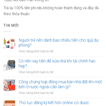
Trả lại 100% tiền phí nếu không hoàn thành đúng và đầy đủ
theo thỏa thuận.
TIN MỚI
Người trẻ nên dành bao nhiêu tiền cho quỹ dự
phòng?
ở
Chức năng bình luận bị tắt
Người
trẻ
Có nên vay tiền để sửa nhà khi tài chính hạn
nên
hẹp?
dành
ở
Chức năng bình luận bị tắt
bao
Có
nhiêu
nên
Công chứng hợp đồng mua bán nhà đất khi một
tiền
vay
bên ở nước ngoài cần làm gì?
cho
tiền
quỹ
ở
Chức năng bình luận bị tắt
để
dự
Công
sửa
phòng?
chứng
Thủ tục đăng ký kết hôn online có được
nhà