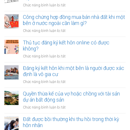
dành
ở
Chức năng bình luận bị tắt
bao
Có
nhiêu
nên
Công chứng hợp đồng mua bán nhà đất khi một
tiền
vay
bên ở nước ngoài cần làm gì?
cho
tiền
quỹ
ở
Chức năng bình luận bị tắt
để
dự
Công
sửa
phòng?
chứng
Thủ tục đăng ký kết hôn online có được
nhà
hợp
không?
khi
đồng
tài
ở
Chức năng bình luận bị tắt
mua
chính
Thủ
bán
hạn
tục
Đăng ký kết hôn khi một bên là người được xác
nhà
hẹp?
đăng
định là vô gia cư
đất
ký
khi
ở
Chức năng bình luận bị tắt
kết
một
Đăng
hôn
bên
ký
Quyền thừa kế của vợ hoặc chồng với tài sản
online
ở
kết
dự án bất động sản
có
nước
hôn
được
ở
Chức năng bình luận bị tắt
ngoài
khi
không?
Quyền
cần
một
thừa
Đất được bồi thường khi thu hồi trong thời kỳ
làm
bên
kế
gì?
hôn nhân
là
của