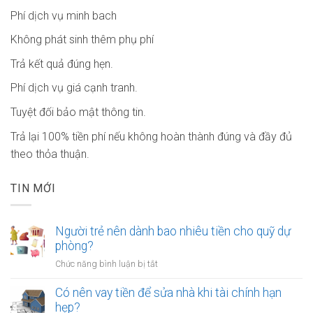
Phí dịch vụ minh bach
Không phát sinh thêm phụ phí
Trả kết quả đúng hẹn.
Phí dịch vụ giá cạnh tranh.
Tuyệt đối bảo mật thông tin.
Trả lại 100% tiền phí nếu không hoàn thành đúng và đầy đủ
theo thỏa thuận.
TIN MỚI
Người trẻ nên dành bao nhiêu tiền cho quỹ dự
phòng?
ở
Chức năng bình luận bị tắt
Người
trẻ
Có nên vay tiền để sửa nhà khi tài chính hạn
nên
hẹp?