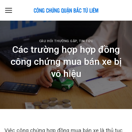
Skip
to
content
CÂU HỎI THƯỜNG GẶP
,
TIN TỨC
Các trường hợp hợp đồng
công chứng mua bán xe bị
vô hiệu
Việc công chứng hợp đồng mua bán xe là thủ tục