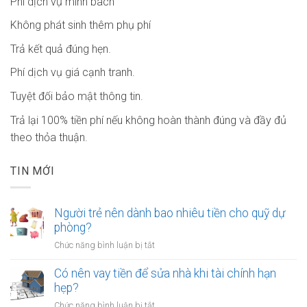
Phí dịch vụ minh bach
Không phát sinh thêm phụ phí
Trả kết quả đúng hẹn.
Phí dịch vụ giá cạnh tranh.
Tuyệt đối bảo mật thông tin.
Trả lại 100% tiền phí nếu không hoàn thành đúng và đầy đủ
theo thỏa thuận.
TIN MỚI
Người trẻ nên dành bao nhiêu tiền cho quỹ dự
phòng?
ở
Chức năng bình luận bị tắt
Người
trẻ
Có nên vay tiền để sửa nhà khi tài chính hạn
nên
hẹp?
dành
ở
Chức năng bình luận bị tắt