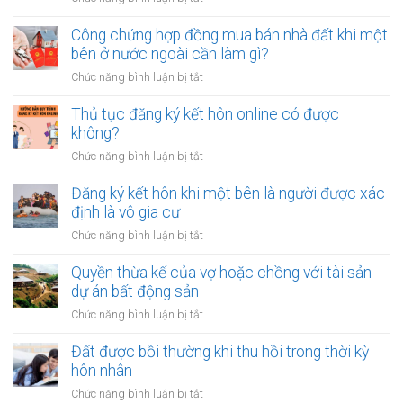
bao
Có
nhiêu
nên
Công chứng hợp đồng mua bán nhà đất khi một
tiền
vay
bên ở nước ngoài cần làm gì?
cho
tiền
quỹ
ở
Chức năng bình luận bị tắt
để
dự
Công
sửa
phòng?
chứng
Thủ tục đăng ký kết hôn online có được
nhà
hợp
không?
khi
đồng
tài
ở
Chức năng bình luận bị tắt
mua
chính
Thủ
bán
hạn
tục
Đăng ký kết hôn khi một bên là người được xác
nhà
hẹp?
đăng
định là vô gia cư
đất
ký
khi
ở
Chức năng bình luận bị tắt
kết
một
Đăng
hôn
bên
ký
Quyền thừa kế của vợ hoặc chồng với tài sản
online
ở
kết
dự án bất động sản
có
nước
hôn
được
ở
Chức năng bình luận bị tắt
ngoài
khi
không?
Quyền
cần
một
thừa
Đất được bồi thường khi thu hồi trong thời kỳ
làm
bên
kế
gì?
hôn nhân
là
của
người
ở
Chức năng bình luận bị tắt
vợ