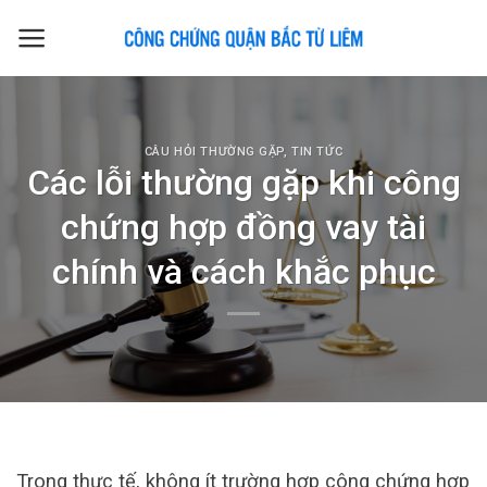
Skip
to
content
CÂU HỎI THƯỜNG GẶP
,
TIN TỨC
Các lỗi thường gặp khi công
chứng hợp đồng vay tài
chính và cách khắc phục
Trong thực tế, không ít trường hợp công chứng hợp