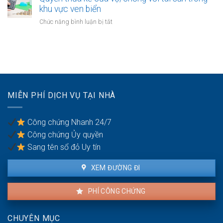
án
kết
khu vực ven biển
trong
bất
hôn
thời
ở
Chức năng bình luận bị tắt
động
khi
kỳ
Quyền
sản
một
hôn
thừa
bên
nhân
kế
là
của
người
vợ/chồng
có
với
quốc
tài
tịch
MIỄN PHÍ DỊCH VỤ TẠI NHÀ
sản
kép
trong
khu
Công chứng Nhanh 24/7
vực
Công chứng Ủy quyền
ven
biển
Sang tên sổ đỏ Uy tín
XEM ĐƯỜNG ĐI
PHÍ CÔNG CHỨNG
CHUYÊN MỤC