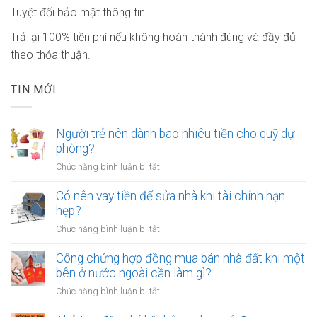
Tuyệt đối bảo mật thông tin.
Trả lại 100% tiền phí nếu không hoàn thành đúng và đầy đủ
theo thỏa thuận.
TIN MỚI
Người trẻ nên dành bao nhiêu tiền cho quỹ dự
phòng?
ở
Chức năng bình luận bị tắt
Người
trẻ
Có nên vay tiền để sửa nhà khi tài chính hạn
nên
hẹp?
dành
ở
Chức năng bình luận bị tắt
bao
Có
nhiêu
nên
Công chứng hợp đồng mua bán nhà đất khi một
tiền
vay
bên ở nước ngoài cần làm gì?
cho
tiền
quỹ
ở
Chức năng bình luận bị tắt
để
dự
Công
sửa
phòng?