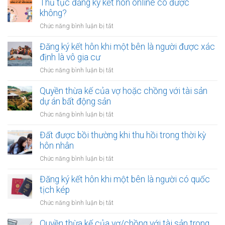
chứng
Thủ tục đăng ký kết hôn online có được
nhà
hợp
không?
khi
đồng
tài
ở
Chức năng bình luận bị tắt
mua
chính
Thủ
bán
hạn
tục
Đăng ký kết hôn khi một bên là người được xác
nhà
hẹp?
đăng
định là vô gia cư
đất
ký
khi
ở
Chức năng bình luận bị tắt
kết
một
Đăng
hôn
bên
ký
Quyền thừa kế của vợ hoặc chồng với tài sản
online
ở
kết
dự án bất động sản
có
nước
hôn
được
ở
Chức năng bình luận bị tắt
ngoài
khi
không?
Quyền
cần
một
thừa
Đất được bồi thường khi thu hồi trong thời kỳ
làm
bên
kế
gì?
hôn nhân
là
của
người
ở
Chức năng bình luận bị tắt
vợ
được
Đất
hoặc
xác
được
Đăng ký kết hôn khi một bên là người có quốc
chồng
định
bồi
tịch kép
với
là
thường
tài
ở
Chức năng bình luận bị tắt
vô
khi
sản
Đăng
gia
thu
dự
ký
Quyền thừa kế của vợ/chồng với tài sản trong
cư
hồi