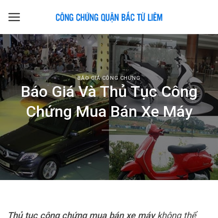
Skip
to
content
BÁO GIÁ CÔNG CHỨNG
Báo Giá Và Thủ Tục Công
Chứng Mua Bán Xe Máy
Thủ tục
công chứng mua bán xe máy
không thể