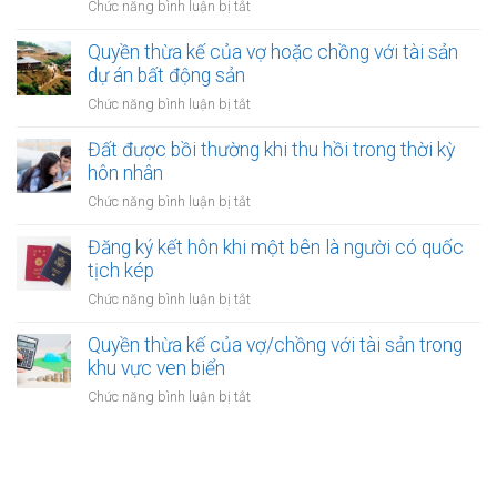
khi
ở
Chức năng bình luận bị tắt
kết
một
Đăng
hôn
bên
ký
Quyền thừa kế của vợ hoặc chồng với tài sản
online
ở
kết
dự án bất động sản
có
nước
hôn
được
ở
Chức năng bình luận bị tắt
ngoài
khi
không?
Quyền
cần
một
thừa
Đất được bồi thường khi thu hồi trong thời kỳ
làm
bên
kế
gì?
hôn nhân
là
của
người
ở
Chức năng bình luận bị tắt
vợ
được
Đất
hoặc
xác
được
Đăng ký kết hôn khi một bên là người có quốc
chồng
định
bồi
tịch kép
với
là
thường
tài
ở
Chức năng bình luận bị tắt
vô
khi
sản
Đăng
gia
thu
dự
ký
Quyền thừa kế của vợ/chồng với tài sản trong
cư
hồi
án
kết
khu vực ven biển
trong
bất
hôn
thời
ở
Chức năng bình luận bị tắt
động
khi
kỳ
Quyền
sản
một
hôn
thừa
bên
nhân
kế
là
của
người