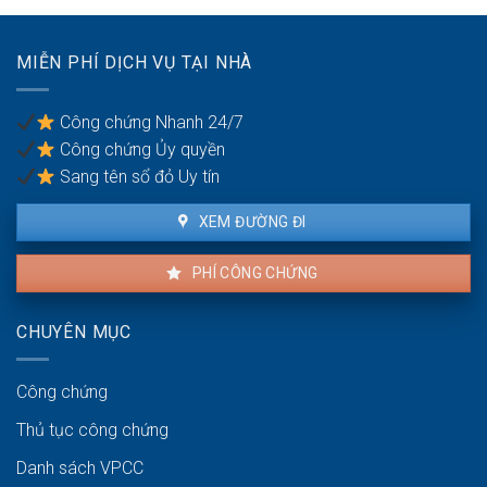
vợ/chồng
có
với
quốc
tài
tịch
MIỄN PHÍ DỊCH VỤ TẠI NHÀ
sản
kép
trong
khu
Công chứng Nhanh 24/7
vực
Công chứng Ủy quyền
ven
biển
Sang tên sổ đỏ Uy tín
XEM ĐƯỜNG ĐI
PHÍ CÔNG CHỨNG
CHUYÊN MỤC
Công chứng
Thủ tục công chứng
Danh sách VPCC