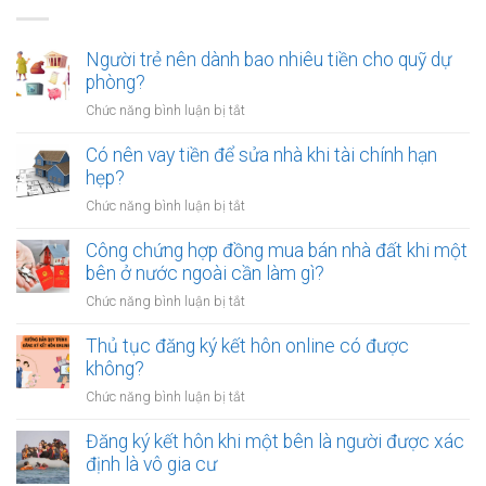
Người trẻ nên dành bao nhiêu tiền cho quỹ dự
phòng?
ở
Chức năng bình luận bị tắt
Người
trẻ
Có nên vay tiền để sửa nhà khi tài chính hạn
nên
hẹp?
dành
ở
Chức năng bình luận bị tắt
bao
Có
nhiêu
nên
Công chứng hợp đồng mua bán nhà đất khi một
tiền
vay
bên ở nước ngoài cần làm gì?
cho
tiền
quỹ
ở
Chức năng bình luận bị tắt
để
dự
Công
sửa
phòng?
chứng
Thủ tục đăng ký kết hôn online có được
nhà
hợp
không?
khi
đồng
tài
ở
Chức năng bình luận bị tắt
mua
chính
Thủ
bán
hạn
tục
Đăng ký kết hôn khi một bên là người được xác
nhà
hẹp?
đăng
định là vô gia cư
đất
ký