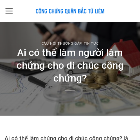
Skip
to
content
CÂU HỎI THƯỜNG GẶP
,
TIN TỨC
Ai có thể làm người làm
chứng cho di chúc công
chứng?
Ai có thể làm chứng cho di chúc công chứng?
là